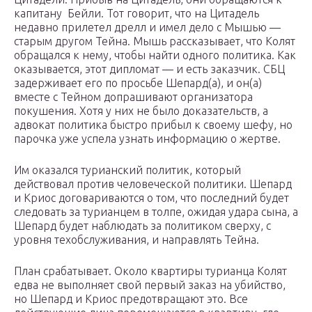
капитану Бейли. Тот говорит, что на Цитадель
недавно прилетел дрелл и имел дело с Мышью —
старым другом Тейна. Мышь рассказывает, что Колят
обращался к нему, чтобы найти одного политика. Как
оказывается, этот дипломат — и есть заказчик. СБЦ
задерживает его по просьбе Шепард(а), и он(а)
вместе с Тейном допрашивают организатора
покушения. Хотя у них не было доказательств, а
адвокат политика быстро прибыл к своему шефу, но
парочка уже успела узнать информацию о жертве.
Им оказался турианский политик, который
действовал против человеческой политики. Шепард
и Криос договариваются о том, что последний будет
следовать за турианцем в толпе, ожидая удара сына, а
Шепард будет наблюдать за политиком сверху, с
уровня техобслуживания, и направлять Тейна.
План срабатывает. Около квартиры турианца Колят
едва не выполняет свой первый заказ на убийство,
но Шепард и Криос предотвращают это. Все