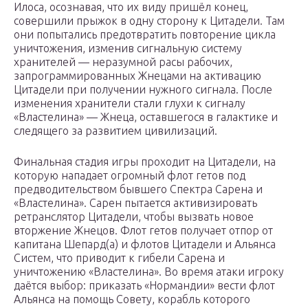
Илоса, осознавая, что их виду пришёл конец,
совершили прыжок в одну сторону к Цитадели. Там
они попытались предотвратить повторение цикла
уничтожения, изменив сигнальную систему
хранителей — неразумной расы рабочих,
запрограммированных Жнецами на активацию
Цитадели при получении нужного сигнала. После
изменения хранители стали глухи к сигналу
«Властелина» — Жнеца, оставшегося в галактике и
следящего за развитием цивилизаций.
Финальная стадия игры проходит на Цитадели, на
которую нападает огромный флот гетов под
предводительством бывшего Спектра Сарена и
«Властелина». Сарен пытается активизировать
ретранслятор Цитадели, чтобы вызвать новое
вторжение Жнецов. Флот гетов получает отпор от
капитана Шепард(а) и флотов Цитадели и Альянса
Систем, что приводит к гибели Сарена и
уничтожению «Властелина». Во время атаки игроку
даётся выбор: приказать «Нормандии» вести флот
Альянса на помощь Совету, корабль которого