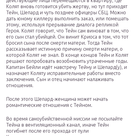
действующие лица перемещаются в квартиру, где
Колят вновь готовится убить жертву, но тут приходят
Тейн, Шепард и чуть позднее офицеры СБЦ. Можно
дать юному киллеру выполнить заказ, или помешать
этому, используя прерывание диалога репликой
Героя. Колят говорит, что Тейн сам виноват в том, что
его сын стал убийцей. Он винит Криоса в том, что тот
бросил сына после смерти матери. Тогда Тейн
рассказывает истинную причину смерти матери, о
которой Колят не знал. В конце концов Тейн и Колят
решают попробовать возобновить утраченные годы.
Капитан Бейли идёт навстречу Тейну и Шепард(у), и
назначает Коляту исправительные работы вместо
заключения. Сын и отец начинают налаживать
отношения.
После этого Шепард-женщина может начать
романтические отношения с Тейном.
Во время самоубийственной миссии не посылайте
Тейна в вентиляционный канал, иначе Тейн
погибнет после его прохода от пули