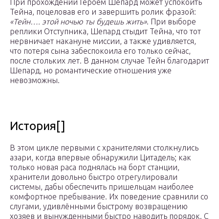
При прохождении Героем Шепард может успокоить
Тейна, поцеловав его и завершить ролик фразой:
«Тейн…. этой ночью ты будешь жить»
. При выборе
реплики Отступника, Шепард стыдит Тейна, что тот
нервничает накануне миссии, а также удивляется,
что потеря сына забеспокоила его только сейчас,
после стольких лет. В данном случае Тейн благодарит
Шепард, но романтические отношения уже
невозможны.
История[]
В этом цикле первыми с хранителями столкнулись
азари, когда впервые обнаружили Цитадель; как
только новая раса поднялась на борт станции,
хранители довольно быстро отрегулировали
системы, дабы обеспечить пришельцам наиболее
комфортное пребывание. Их поведение сравнили со
слугами, удивлёнными быстрому возвращению
хозяев и вынужденными быстро наводить порядок. С