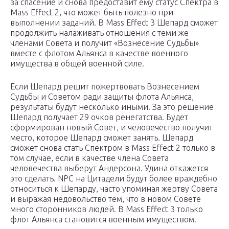
за спасение и снова предоставит ему статус Спектра в
Mass Effect 2, что может быть полезно при
выполнении заданий. В Mass Effect 3 Шепард сможет
продолжить налаживать отношения с теми же
членами Совета и получит «Вознесение Судьбы»
вместе с флотом Альянса в качестве военного
имущества в общей военной силе.
Если Шепард решит пожертвовать Вознесением
Судьбы и Советом ради защиты флота Альянса,
результаты будут несколько иными. За это решение
Шепард получает 29 очков ренегатства. Будет
сформирован новый Совет, и человечество получит
место, которое Шепард сможет занять. Шепард
сможет снова стать Спектром в Mass Effect 2 только в
том случае, если в качестве члена Совета
человечества выберут Андерсона. Удина откажется
это сделать. NPC на Цитадели будут более враждебно
относиться к Шепарду, часто упоминая жертву Совета
и выражая недовольство тем, что в новом Совете
много сторонников людей. В Mass Effect 3 только
флот Альянса становится военным имуществом.