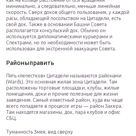
как на кольце расстояние от оси вращения
минимально, а следовательно, меньше линейная
скорость. Сверх доков общего пользования, у каждой
расы, обладающей посольством на Цитадели, есть
свой док. Также в основании Башни Совета
располагается консульский док. Обычно он
используется дипломатическими курьерами и
Спектрами, но по необходимости может быть
использован для экстренной эвакуации Совета.
Районыправить
Пять «лепестков» Цитадели называются районами
(Wards). Это основная жилая зона Цитадели. Там
расположены торговые площадки, клубы, жилые
помещения, доки и прочие полезные для жизни
заведения. Самый известный район, куда вы чаще
всего попадаете в процессе игры — район Закера.
Там находятся магазины, док, пара клубов и офис
СБЦ.
Туманность Змея, вид сверху