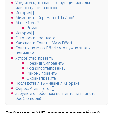
Убедитесь, что ваша репутация идеального
или отступника высока
История[]
Мимолетный роман с Ша’Ирой
Mass Effect 2[]
Роман
История[]
Отголоски прошлого[]
Как спасти Совет в Mass Effect
Советы по Mass Effect: что нужно знать
новичкам
Устройство[править]
Президиумправить
Космопортыправить
Районыправить
Охранаправить
Последствия выживания Киррахе
Ферос: Атака гетов[]
Забудьте о побочном контенте на планете
Эос (до поры)