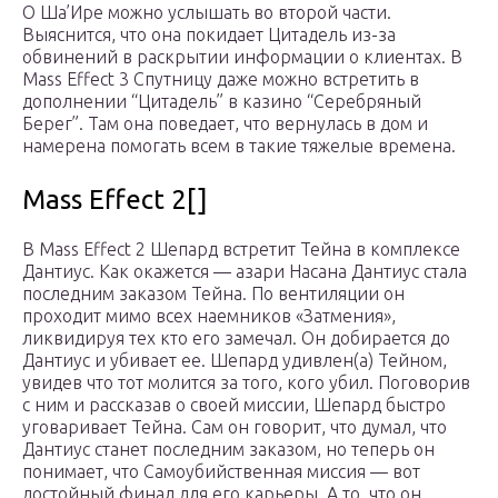
О Ша’Ире можно услышать во второй части.
Выяснится, что она покидает Цитадель из-за
обвинений в раскрытии информации о клиентах. В
Mass Effect 3 Спутницу даже можно встретить в
дополнении “Цитадель” в казино “Серебряный
Берег”. Там она поведает, что вернулась в дом и
намерена помогать всем в такие тяжелые времена.
Mass Effect 2[]
В Mass Effect 2 Шепард встретит Тейна в комплексе
Дантиус. Как окажется — азари Насана Дантиус стала
последним заказом Тейна. По вентиляции он
проходит мимо всех наемников «Затмения»,
ликвидируя тех кто его замечал. Он добирается до
Дантиус и убивает ее. Шепард удивлен(а) Тейном,
увидев что тот молится за того, кого убил. Поговорив
с ним и рассказав о своей миссии, Шепард быстро
уговаривает Тейна. Сам он говорит, что думал, что
Дантиус станет последним заказом, но теперь он
понимает, что Самоубийственная миссия — вот
достойный финал для его карьеры. А то, что он