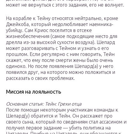
может не вернуться с этого задания, его не волнует.
На корабле к Тейну относятся нейтрально, кроме
Джейкоба, который недолюбливает наемника-
убийцу. Сам Криос поселится в отсеке
жизнеобеспечения (самое подходящие место для
дрелла из-за высокой сухости воздуха). Шепард
может разговаривать с Тейном и узнать о его
прошлом. Если регулярно с ним говорить, Тейн
скажет, что ему после смерти жены было очень
одиноко. Но после появления Шепард(а) у него
появился друг, на которого можно положиться и
рассказать о своих проблемах.
Миссия на лояльность
Основная статья: Тейн: Грехи отца
После помощи некоторым участникам команды к
Шепард(у) обратится и Тейн. Он расскажет про
своего сына, который по сведениям стал ассасином и
получил первое задание — убить политика на
Цитадели. Прибыв на Цитадель, они обращаются к