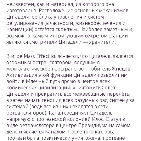
неизвестен, как и материал, из которого она
изготовлена. Расположение основных механизмов
Цитадели, её блока управления и систем
регулирования (в частности, жизнеобеспечения и
навигации) остаётся скрытым. Наиболее заметным и,
возможно, самым интригующим секретом станции
являются смотрители Цитадели — хранители.
В игре Mass Effect выясняется, что Цитадель является
огромным ретранслятором, ведущим в
межгалактическое пространство — обитель Жнецов.
Активизация этой функции Цитадели позволит им
войти в Млечный путь прямо в центре всех
космических цивилизаций, уничтожить Совет
Цитадели и прекратить все межзвёздные перелёты,
а затем начать геноцид всех разумных рас, систему за
системой (ведь все из них находятся в сети
ретрансляторов). Канал соединяет Цитадель
напрямую с протеанской колонией Илос. Статуя в
виде ретранслятора в центре Президиума на самом
деле и является Каналом. После того как раса
протеан была практически уничтожена, протеане