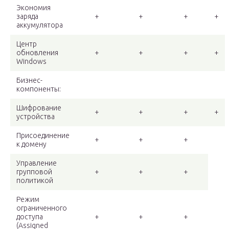
Экономия
заряда
+
+
+
+
аккумулятора
Центр
обновления
+
+
+
+
Windows
Бизнес-
компоненты:
Шифрование
+
+
+
+
устройства
Присоединение
+
+
+
к домену
Управление
групповой
+
+
+
политикой
Режим
ограниченного
доступа
+
+
+
(Assigned