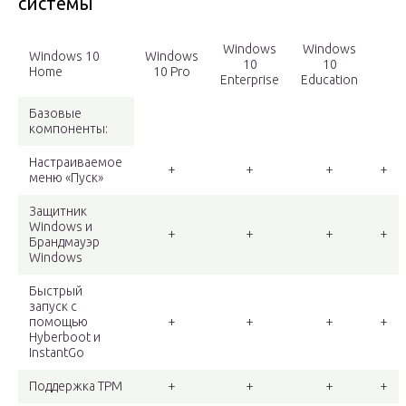
системы
Windows
Windows
Windows 10
Windows
10
10
Home
10 Pro
Enterprise
Education
Базовые
компоненты:
Настраиваемое
+
+
+
+
меню «Пуск»
Защитник
Windows и
+
+
+
+
Брандмауэр
Windows
Быстрый
запуск с
помощью
+
+
+
+
Hyberboot и
InstantGo
Поддержка TPM
+
+
+
+