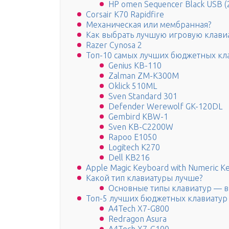
HP omen Sequencer Black USB 
Corsair K70 Rapidfire
Механическая или мембранная?
Как выбрать лучшую игровую клави
Razer Cynosa 2
Топ-10 самых лучших бюджетных кла
Genius KB-110
Zalman ZM-K300M
Oklick 510ML
Sven Standard 301
Defender Werewolf GK-120DL
Gembird KBW-1
Sven KB-C2200W
Rapoo E1050
Logitech K270
Dell KB216
Apple Magic Keyboard with Numeric K
Какой тип клавиатуры лучше?
Основные типы клавиатур — 
Топ-5 лучших бюджетных клавиатур 
A4Tech X7-G800
Redragon Asura