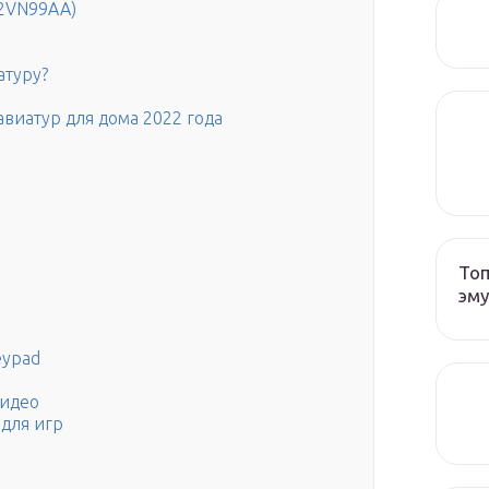
(2VN99AA)
атуру?
виатур для дома 2022 года
Топ
эму
eypad
видео
для игр