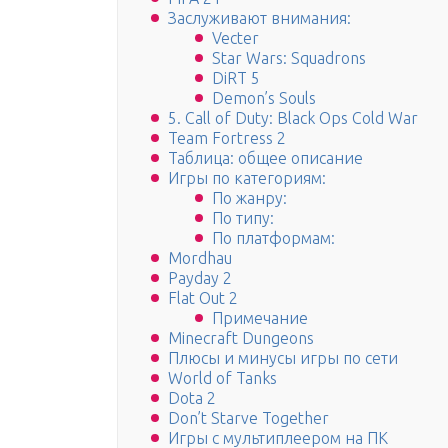
Заслуживают внимания:
Vecter
Star Wars: Squadrons
DiRT 5
Demon’s Souls
5. Call of Duty: Black Ops Cold War
Team Fortress 2
Таблица: общее описание
Игры по категориям:
По жанру:
По типу:
По платформам:
Mordhau
Payday 2
Flat Out 2
Примечание
Minecraft Dungeons
Плюсы и минусы игры по сети
World of Tanks
Dota 2
Don’t Starve Together
Игры с мультиплеером на ПК