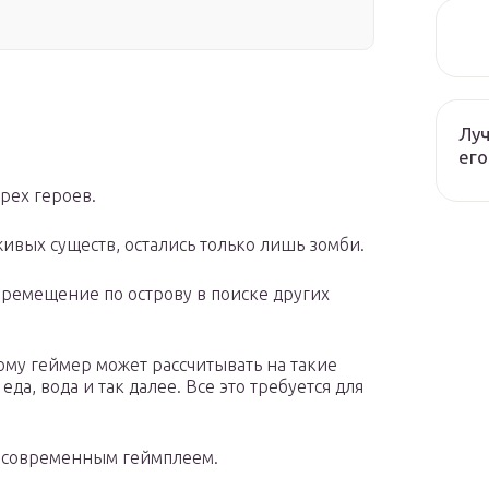
Луч
его
рех героев.
живых существ, остались только лишь зомби.
еремещение по острову в поиске других
ому геймер может рассчитывать на такие
да, вода и так далее. Все это требуется для
е современным геймплеем.