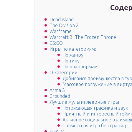
Содер
Dead island
The Division 2
Warframe
Warcraft 3: The Frozen Throne
CS:GO
Игры по категориям:
По жанру:
По типу:
По платформам:
О категории
Добивайся преимущества в тур
Массовое погружение в вирту
Arma 3
Grounded
Лучшие мультиплеерные игры
Потрясающая графика и звук
Приятный и интересный гейм
Активное социальное взаимод
Совместная игра без границ
FIFA 21