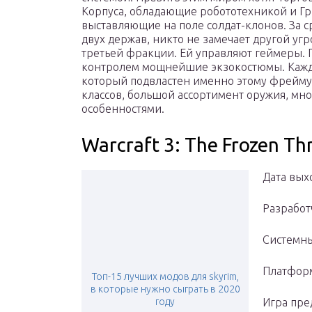
Корпуса, обладающие робототехникой и Г
выставляющие на поле солдат-клонов. За 
двух держав, никто не замечает другой угр
третьей фракции. Ей управляют геймеры. 
контролем мощнейшие экзокостюмы. Кажды
который подвластен именно этому фрейму
классов, большой ассортимент оружия, мно
особенностями.
Warcraft 3: The Frozen Th
Дата выхо
Разработч
Системны
Платформ
Топ-15 лучших модов для skyrim,
в которые нужно сыграть в 2020
году
Игра пре