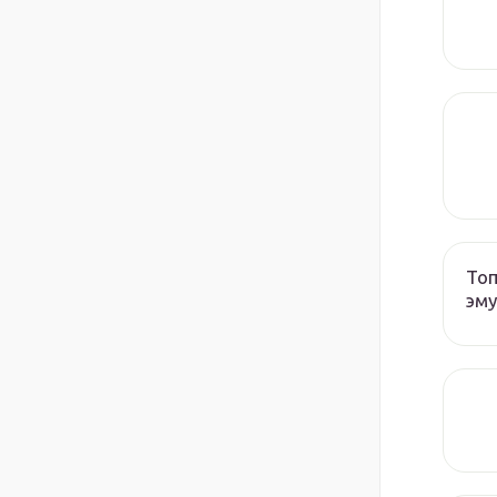
Топ
эму