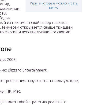
Игры, в которые можно играть
ринир,
вечно
сражениями
озы,
Под их
й из них имеет свой набор навыков,
. Геймерам открывается свыше тридцати
го миссий и десятки локаций со своими
rone
да: 2003;
ик: Blizzard Entertainment;
е требования: запускается на калькуляторе;
ы: ПК, Mac.
дставляет собой стратегию реального