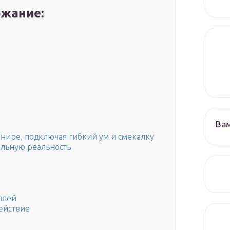
жание:
Ва
нире, подключая гибкий ум и смекалку
альную реальность
плей
ействие