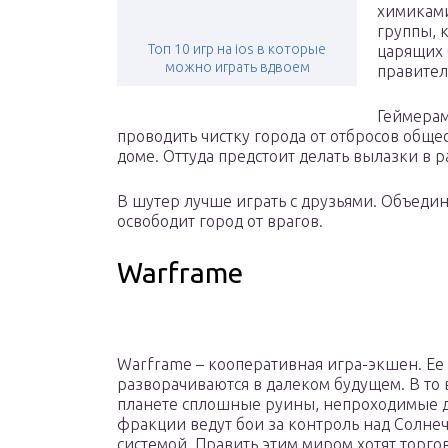
химиками
группы, 
Топ 10 игр на ios в которые
царящих 
можно играть вдвоем
правител
Геймерам
проводить чистку города от отбросов общес
доме. Оттуда предстоит делать вылазки в 
В шутер лучше играть с друзьями. Объеди
освободит город от врагов.
Warframe
Warframe – кооперативная игра-экшен. Ее
разворачиваются в далеком будущем. В то 
планете сплошные руины, непроходимые д
фракции ведут бои за контроль над Солне
системой. Править этим миром хотят торго