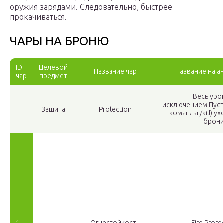
оружия зарядами. Следовательно, быстрее
прокачиваться.
ЧАРЫ НА БРОНЮ
ID
Целевой
Название чар
Название на а
чар
предмет
Весь урон
исключением Пуст
Защита
Protection
команды /kill) у
брони
1
Огнестойкость
Fire Prote