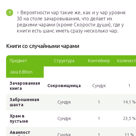
↑ Вероятности чар такие же, как и у чар уровня
30 на столе зачаровывания, что делает их
редкими чарами (кроме Скорости души), где у
книги есть шанс иметь сразу несколько чар.
Книги со случайными чарами
Предмет
Структура
Контейнер
Количес
Java Edition
Зачарованная
Сокровищница
Сундук
1
книга
Заброшенная
Сундук
1
14,1 %
шахта
Храм в
Сундук
1
23,5 %
пустыне
Аванпост
Сундук
1
11 %