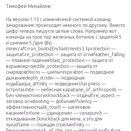
Тимофей Михайлов:
На версии 1.13 с изменённой системой команд
зачарование происходит немного по другому. Вместо
цифр теперь пишутся целые слова. Например вот
команда на трое пар железных ботинок с защитой 5
и шипами 5./give @p
minecraft:iron_boots{Enchantments:} 3protection —
защитаfire_protection — защита от огняfeather_falling
— плавное падениеblast_protection — защита от
взрывовprojectile_protection — защита от
снарядовthorns — шипыrespiration — подводное
дыханиеdepth_strider — подводная
ходьбаaqua_affinity — подводникsharpness —
остротаsmite — небесная караbane_of_arthropods —
бич членистоногихknockback — отдачаfire_aspect —
заговор огняlooting — добычаefficiency —
эффективностьsilk_touch — шелковое
касаниеfortune — удачаpower — силаpunch —
откидывание (knockback для меча, а это для
лука)flame — горящая стрелаinfinity —
бесконечностьluck_of_the_sea — везучий рыбкаlure