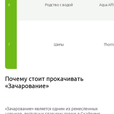
6
Родство с водой
Aqua Affi
7
Шипы
Thorn
Почему стоит прокачивать
«Зачарование»
«Зачарование» является одним из ремесленных
навыков, доступных главному герою в Скайриме.