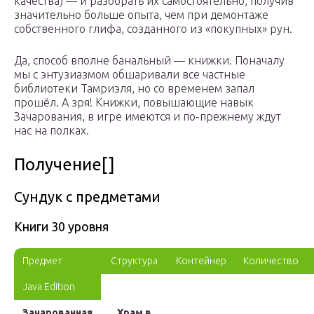
качества) — и разобрать их самостоятельно, получив
значительно больше опыта, чем при демонтаже
собственного глифа, созданного из «покупных» рун.
Да, способ вполне банальный — книжки. Поначалу
мы с энтузиазмом обшаривали все частные
библиотеки Тамриэля, но со временем запал
прошёл. А зря! Книжки, повышающие навык
Зачарования, в игре имеются и по-прежнему ждут
нас на полках.
Получение[]
Сундук с предметами
Книги 30 уровня
Предмет
Структура
Контейнер
Количество
Java Edition
Зачарованная
Храм в