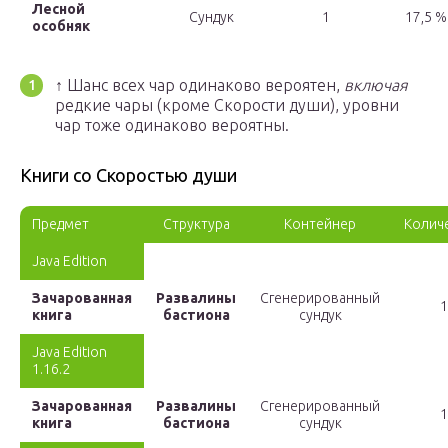
Лесной
Сундук
1
17,5 %
особняк
↑ Шанс всех чар одинаково вероятен,
включая
редкие чары (кроме Скорости души), уровни
чар тоже одинаково вероятны.
Книги со Скоростью души
Предмет
Структура
Контейнер
Колич
Java Edition
Зачарованная
Развалины
Сгенерированный
1
книга
бастиона
сундук
Java Edition
1.16.2
Зачарованная
Развалины
Сгенерированный
1
книга
бастиона
сундук