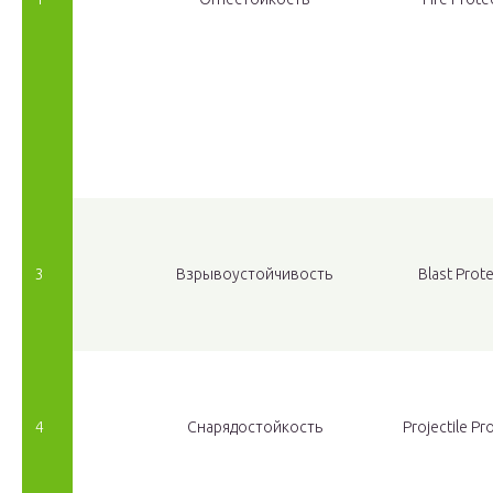
3
Взрывоустойчивость
Blast Prot
4
Снарядостойкость
Projectile Pr