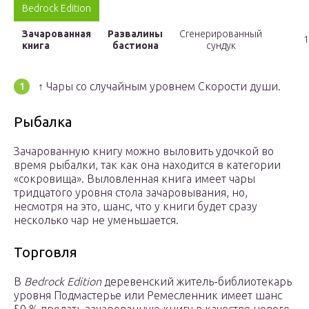
Bedrock Edition
Зачарованная
Развалины
Сгенерированный
1
книга
бастиона
сундук
↑ Чары со случайным уровнем Скорости души.
Рыбалка
Зачарованную книгу можно выловить удочкой во
время рыбалки, так как она находится в категории
«сокровища». Выловленная книга имеет чары
тридцатого уровня стола зачаровывания, но,
несмотря на это, шанс, что у книги будет сразу
несколько чар не уменьшается.
Торговля
В
Bedrock Edition
деревенский житель-библиотекарь
уровня Подмастерье или Ремесленник имеет шанс
50 % продать зачарованную книгу в качестве нового