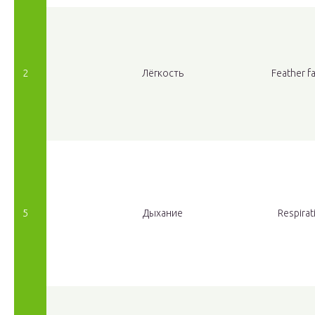
2
Лёгкость
Feather fa
5
Дыхание
Respirat