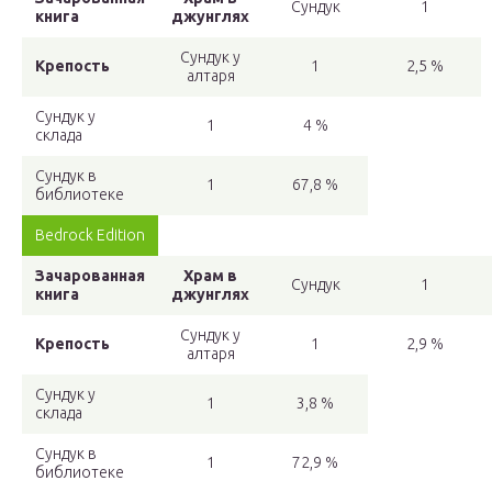
Сундук
1
книга
джунглях
Сундук у
Крепость
1
2,5 %
алтаря
Сундук у
1
4 %
склада
Сундук в
1
67,8 %
библиотеке
Bedrock Edition
Зачарованная
Храм в
Сундук
1
книга
джунглях
Сундук у
Крепость
1
2,9 %
алтаря
Сундук у
1
3,8 %
склада
Сундук в
1
72,9 %
библиотеке