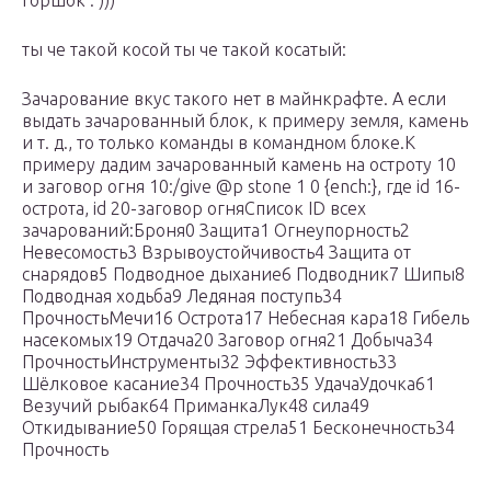
горшок : )))
ты че такой косой ты че такой косатый:
Зачарование вкус такого нет в майнкрафте. А если
выдать зачарованный блок, к примеру земля, камень
и т. д., то только команды в командном блоке.К
примеру дадим зачарованный камень на остроту 10
и заговор огня 10:/give @p stone 1 0 {ench:}, где id 16-
острота, id 20-заговор огняСписок ID всех
зачарований:Броня0 Защита1 Огнеупорность2
Невесомость3 Взрывоустойчивость4 Защита от
снарядов5 Подводное дыхание6 Подводник7 Шипы8
Подводная ходьба9 Ледяная поступь34
ПрочностьМечи16 Острота17 Небесная кара18 Гибель
насекомых19 Отдача20 Заговор огня21 Добыча34
ПрочностьИнструменты32 Эффективность33
Шёлковое касание34 Прочность35 УдачаУдочка61
Везучий рыбак64 ПриманкаЛук48 сила49
Откидывание50 Горящая стрела51 Бесконечность34
Прочность