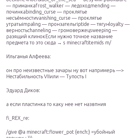
— приманкаfrost_walker — ледоходmending —
починкаbinding_curse — проклятье
несъёмностиvanishing_curse — проклятье
утратыimpaling — пронзательriptide — тягунloyalty —
верностьchanneling — громовержецsweeping —
разящий клинокЕсли нужно точное название
предмета то это сюда → s minecraftitemids m/
Ильгамья Алфеева:
он про неизвестные зачары ну вот напримерь —>
Нестабильность VIIили — Тупость I
Эдуард Диков:
а если пластинка то каку нее нет назвпния
fi_REX_re:
/give @a minecraft:flower_pot {ench:} =убойный