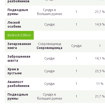
разбойников
Подводные
Сундук в
1
21,7 %
руины
больших руинах
Лесной
Сундук
1
14,9 %
особняк
Bedrock Edition
Зачарованная
Сокровищница
Сундук
1
книга
Сокровищница
Заброшенная
Сундук
1
14,1 %
шахта
Храм в
Сундук
1
23,5 %
пустыне
Аванпост
Сундук
1
11 %
разбойников
Подводные
Сундук в
1
21,7 %
руины
больших руинах