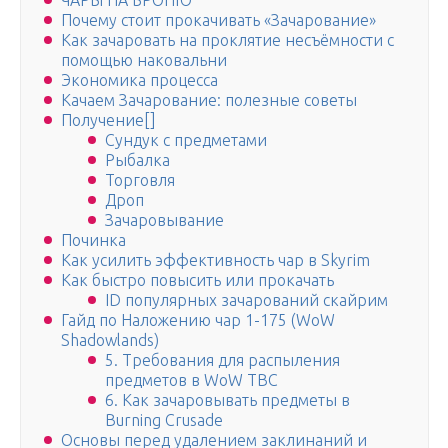
ЧАРЫ НА БРОНЮ
Почему стоит прокачивать «Зачарование»
Как зачаровать на проклятие несъёмности с
помощью наковальни
Экономика процесса
Качаем Зачарование: полезные советы
Получение[]
Сундук с предметами
Рыбалка
Торговля
Дроп
Зачаровывание
Починка
Как усилить эффективность чар в Skyrim
Как быстро повысить или прокачать
ID популярных зачарований скайрим
Гайд по Наложению чар 1-175 (WoW
Shadowlands)
5. Требования для распыления
предметов в WoW TBC
6. Как зачаровывать предметы в
Burning Crusade
Основы перед удалением заклинаний и