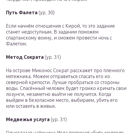
Путь Фалета
(ур. 30)
Если начнём отношения с Кирой, то это задание
станет недоступным. В задании поможем
спартанскому воину, и сможем провести
ночь с
Фалетом
.
Метод Сократа
(ур. 31)
На острове Миконос Сократ расскажет про пленного
мятежника. Можем отправиться спасать его из
северной крепости. Лучше пробраться со стороны
воды. Спасённый человек будет громко кричать свои
лозунги, незаметно выйти не получится. Когда
выйдем в безопасное место, выбираем, убить его
или оставить в живых.
Медвежья услуга
(ур. 31)
Одноглазая наёмница Иола попросит убить медведя,