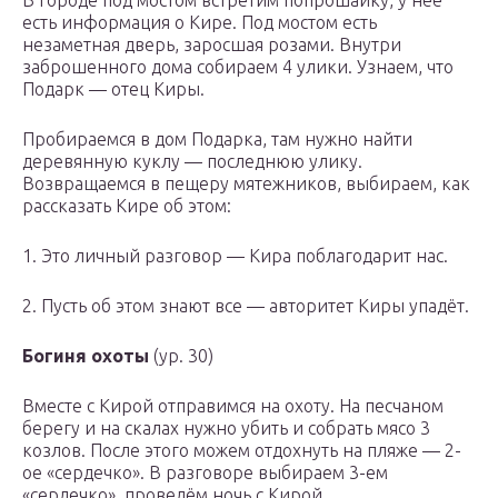
В городе под мостом встретим попрошайку, у неё
есть информация о Кире. Под мостом есть
незаметная дверь, заросшая розами. Внутри
заброшенного дома собираем 4 улики. Узнаем, что
Подарк — отец Киры.
Пробираемся в дом Подарка, там нужно найти
деревянную куклу — последнюю улику.
Возвращаемся в пещеру мятежников, выбираем, как
рассказать Кире об этом:
1. Это личный разговор — Кира поблагодарит нас.
2. Пусть об этом знают все — авторитет Киры упадёт.
Богиня охоты
(ур. 30)
Вместе с Кирой отправимся на охоту. На песчаном
берегу и на скалах нужно убить и собрать мясо 3
козлов. После этого можем отдохнуть на пляже — 2-
ое «сердечко». В разговоре выбираем 3-ем
«сердечко», проведём
ночь с Кирой
.