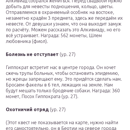
Алкивиад собрался жениться. Перед свадьбой нужно
добыть для невесты подношения, кольцо, цветы.
Отправляемся в охраняемый особняк на востоке,
незаметно крадём 3 предмета, здесь же передаём их
невесте. От девушки узнаем, что она выходит замуж
по расчёту. Можем рассказать это Алкивиаду, но его
всё устраивает. Награда:
562 монеты, Шлем
любовника (фиол)
.
Болезнь не отступает
(ур. 27)
Гиппократ встретит нас в центре города. Он хочет
сжечь трупы больных, чтобы остановить эпидемию,
но жрецы запрещают ему. Это придётся сделать нам.
Бросаем факелы в 6 тел, лежащих на земле. Нам
будут мешать только бродячие собаки. Награда:
360
монет, Посох Гиппократа (ур. 27)
.
Охотничий отряд
(ур. 27)
(Этот квест не показывается на карте, нужно найти
его самостоятельно, он в Беотии на севере города