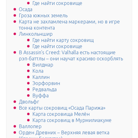
Где найти сокровище
Осада
Гроза южных земель
Карта не захламлена маркерами, но в игре
тонна контента
Линкольншир
Где найти карту сокровищ
Где найти сокровище
В Assassin’s Creed: Valhalla есть настоящие
рэп-баттлы – они научат красиво оскорблять
Вилдмар
Кола
Каллин
Эорфорвин
Редвальда
Вуффа
Двольфг
Все карты сокровищ «Осада Парижа»
Карта сокровища Мелён
Карта сокровищ в Мурмилиакуме
Валлопер
Орден Древних – Верхняя левая ветка