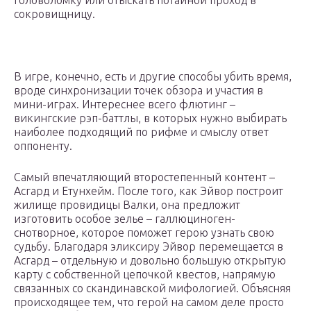
головоломку или отыскать потайной проход в
сокровищницу.
В игре, конечно, есть и другие способы убить время,
вроде синхронизации точек обзора и участия в
мини-играх. Интереснее всего флютинг –
викингские рэп-баттлы, в которых нужно выбирать
наиболее подходящий по рифме и смыслу ответ
оппоненту.
Самый впечатляющий второстепенный контент –
Асгард и Етунхейм. После того, как Эйвор построит
жилище провидицы Валки, она предложит
изготовить особое зелье – галлюциноген-
снотворное, которое поможет герою узнать свою
судьбу. Благодаря эликсиру Эйвор перемещается в
Асгард – отдельную и довольно большую открытую
карту с собственной цепочкой квестов, напрямую
связанных со скандинавской мифологией. Объясняя
происходящее тем, что герой на самом деле просто