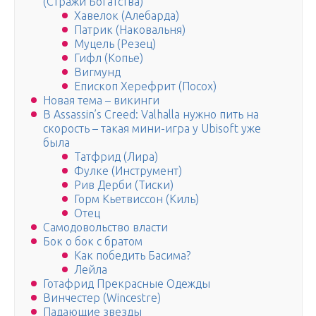
(Стражи Богатства)
Хавелок (Алебарда)
Патрик (Наковальня)
Муцель (Резец)
Гифл (Копье)
Вигмунд
Епископ Херефрит (Посох)
Новая тема – викинги
В Assassin’s Creed: Valhalla нужно пить на
скорость – такая мини-игра у Ubisoft уже
была
Татфрид (Лира)
Фулке (Инструмент)
Рив Дерби (Тиски)
Горм Кьетвиссон (Киль)
Отец
Самодовольство власти
Бок о бок с братом
Как победить Басима?
Лейла
Готафрид Прекрасные Одежды
Винчестер (Wincestre)
Падающие звезды