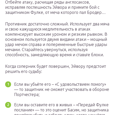
Отбейте атаку, расчищая ряды англосаксов,
исправляя поспешность Эйвора и примите бой с
защитником Фулке, от меча которого пал Бродер…
Противник достаточно сложный. Использует два мяча
и свою кажущуюся медлительность в атаках
компенсирует высоким уроном и резким рывком. В
основном пользуется двумя видами атаки – мощный
удар мечом справа и попеременные быстрые удары
мечами. Старайтесь увернуться, используя
способность, замедляющую время и ставьте блоки.
Когда соперник будет повершен, Эйвору предстоит
решить его судьбу:
Если вы убьёте его – «С удовольствием помогу»
— то защитник не сможет участвовать в обороне
Портчестера;
Если вы оставите его в живых – «Передай Фулке
послание» — то это оценит Басим, но защитника