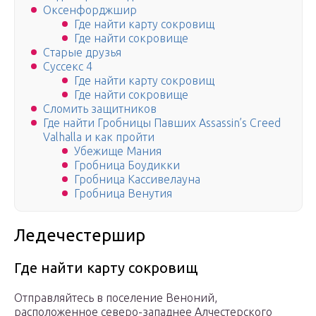
Оксенфорджшир
Где найти карту сокровищ
Где найти сокровище
Старые друзья
Суссекс 4
Где найти карту сокровищ
Где найти сокровище
Сломить защитников
Где найти Гробницы Павших Assassin’s Creed
Valhalla и как пройти
Убежище Мания
Гробница Боудикки
Гробница Кассивелауна
Гробница Венутия
Ледечестершир
Где найти карту сокровищ
Отправляйтесь в поселение Веноний,
расположенное северо-западнее Алчестерского