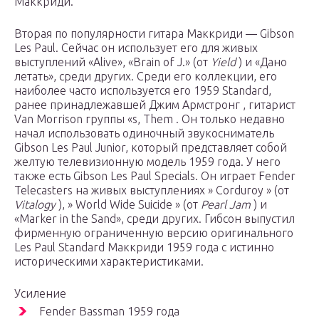
Маккриди.
Вторая по популярности гитара Маккриди — Gibson
Les Paul. Сейчас он использует его для живых
выступлений «Alive», «Brain of J.» (от
Yield
) и «Дано
летать», среди других. Среди его коллекции, его
наиболее часто используется его 1959 Standard,
ранее принадлежавшей Джим Армстронг , гитарист
Van Morrison группы «s, Them . Он только недавно
начал использовать одиночный звукосниматель
Gibson Les Paul Junior, который представляет собой
желтую телевизионную модель 1959 года. У него
также есть Gibson Les Paul Specials. Он играет Fender
Telecasters на живых выступлениях » Corduroy » (от
Vitalogy
), » World Wide Suicide » (от
Pearl Jam
) и
«Marker in the Sand», среди других. Гибсон выпустил
фирменную ограниченную версию оригинального
Les Paul Standard Маккриди 1959 года с истинно
историческими характеристиками.
Усиление
Fender Bassman
1959 года