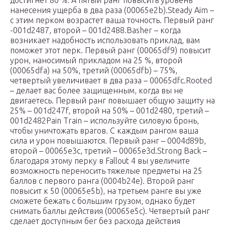
достигнет 80 %. А пятый ранг повысить уровень
нанесения ущерба в два раза (00065e2b).Steady Aim –
с этим перком возрастет ваша точность. Первый ранг
-001d2487, второй – 001d2488.Basher – когда
возникает надобность использовать приклад, вам
поможет этот перк. Первый ранг (00065df9) повысит
урон, наносимый прикладом на 25 %, второй
(00065dfa) на 50%, третий (00065dfb) – 75%,
четвертый увеличивает в два раза – 00065dfc.Rooted
– делает вас более защищенным, когда вы не
двигаетесь. Первый ранг повышает общую защиту на
25% – 001d247f, второй на 50% – 001d2480, третий –
001d2482Pain Train – используйте силовую бронь,
чтобы уничтожать врагов. С каждым рангом ваша
сила и урон повышаются. Первый ранг – 0004d89b,
второй – 00065e3c, третий – 00065e3d.Strong Back –
благодаря этому перку в Fallout 4 вы увеличите
возможность переносить тяжелые предметы на 25
баллов с первого ранга (0004b24e). Второй ранг
повысит к 50 (00065e5b), на третьем ранге вы уже
сможете бежать с большим грузом, однако будет
снимать баллы действия (00065e5c). Четвертый ранг
сделает доступным бег без расхода действия