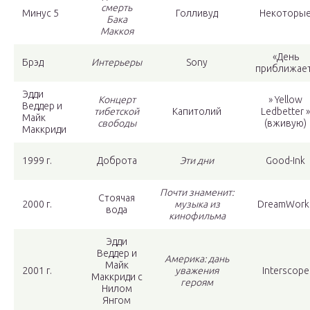
смерть
Минус 5
Голливуд
Некоторы
Бака
Маккоя
«День
Брэд
Интерьеры
Sony
приближае
Эдди
Концерт
» Yellow
Веддер и
тибетской
Капитолий
Ledbetter »
Майк
свободы
(вживую)
Маккриди
1999 г.
Доброта
Эти дни
Good-Ink
Почти знаменит:
Стоячая
2000 г.
музыка из
DreamWork
вода
кинофильма
Эдди
Веддер и
Америка: дань
Майк
2001 г.
уважения
Interscope
Маккриди с
героям
Нилом
Янгом