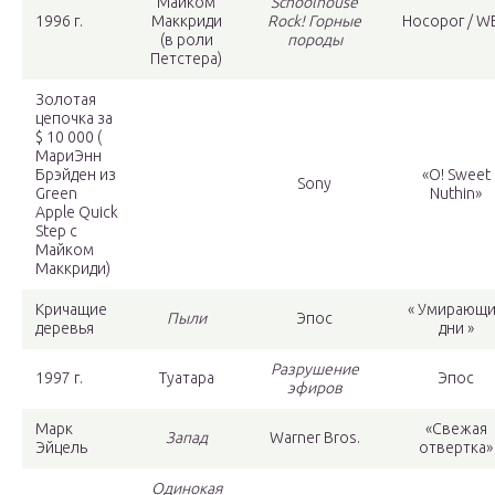
Майком
Schoolhouse
1996 г.
Маккриди
Rock! Горные
Носорог / W
(в роли
породы
Петстера)
Золотая
цепочка за
$ 10 000 (
МариЭнн
Брэйден из
«О! Sweet
Sony
Green
Nuthin»
Apple Quick
Step с
Майком
Маккриди)
Кричащие
« Умирающ
Пыли
Эпос
деревья
дни »
Разрушение
1997 г.
Туатара
Эпос
эфиров
Марк
«Свежая
Запад
Warner Bros.
Эйцель
отвертка»
Одинокая