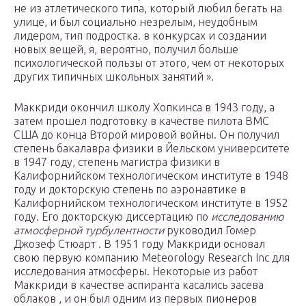
не из атлетического типа, который любил бегать на
улице, и был социально незрелым, неудобным
лидером, тип подростка. в конкурсах и создании
новых вещей, я, вероятно, получил больше
психологической пользы от этого, чем от некоторых
других типичных школьных занятий ».
Маккриди окончил школу Хопкинса в 1943 году, а
затем прошел подготовку в качестве пилота ВМС
США до конца Второй мировой войны. Он получил
степень бакалавра физики в Йельском университете
в 1947 году, степень магистра физики в
Калифорнийском технологическом институте в 1948
году и докторскую степень по аэронавтике в
Калифорнийском технологическом институте в 1952
году. Его докторскую диссертацию по
исследованию
атмосферной турбулентности
руководил Гомер
Джозеф Стюарт . В 1951 году Маккриди основал
свою первую компанию Meteorology Research Inc для
исследования атмосферы. Некоторые из работ
Маккриди в качестве аспиранта касались засева
облаков , и он был одним из первых пионеров