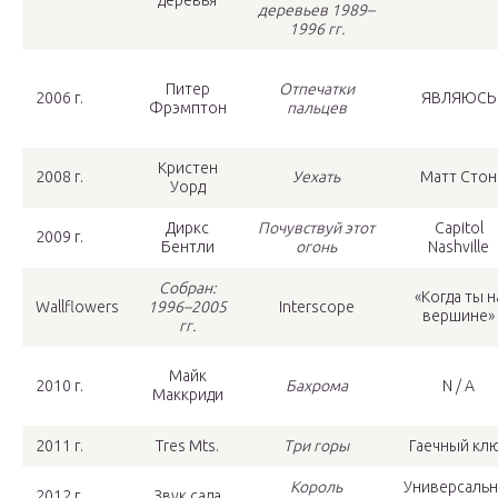
деревьев 1989–
1996 гг.
Питер
Отпечатки
2006 г.
ЯВЛЯЮСЬ
Фрэмптон
пальцев
Кристен
2008 г.
Уехать
Матт Стон
Уорд
Диркс
Почувствуй этот
Capitol
2009 г.
Бентли
огонь
Nashville
Собран:
«Когда ты н
Wallflowers
1996–2005
Interscope
вершине»
гг.
Майк
2010 г.
Бахрома
N / A
Маккриди
2011 г.
Tres Mts.
Три горы
Гаечный кл
Король
Универсальн
2012 г.
Звук сада