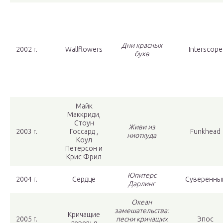
Дни красных
2002 г.
Wallflowers
Interscope
букв
Майк
Маккриди,
Стоун
Живи из
2003 г.
Госсард ,
Funkhead
ниоткуда
Коул
Петерсон и
Крис Фрил
Юпитерс
2004 г.
Сердце
Суверенны
Дарлинг
Океан
замешательства:
Кричащие
2005 г.
песни кричащих
Эпос
деревья