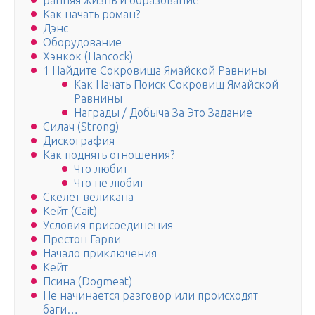
ранняя жизнь и образование
Как начать роман?
Дэнс
Оборудование
Хэнкок (Hancock)
1 Найдите Сокровища Ямайской Равнины
Как Начать Поиск Сокровищ Ямайской
Равнины
Награды / Добыча За Это Задание
Силач (Strong)
Дискография
Как поднять отношения?
Что любит
Что не любит
Скелет великана
Кейт (Cait)
Условия присоединения
Престон Гарви
Начало приключения
Кейт
Псина (Dogmeat)
Не начинается разговор или происходят
баги…