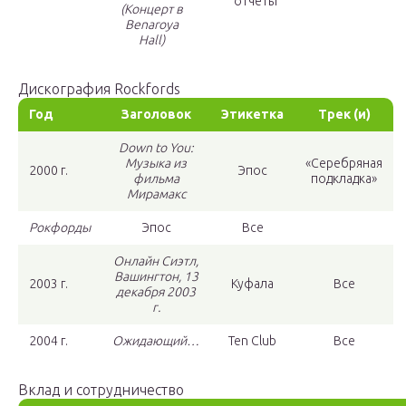
отчеты
(Концерт в
Benaroya
Hall)
Дискография Rockfords
Год
Заголовок
Этикетка
Трек (и)
Down to You:
Музыка из
«Серебряная
2000 г.
Эпос
фильма
подкладка»
Мирамакс
Рокфорды
Эпос
Все
Онлайн Сиэтл,
Вашингтон, 13
2003 г.
Куфала
Все
декабря 2003
г.
2004 г.
Ожидающий…
Ten Club
Все
Вклад и сотрудничество