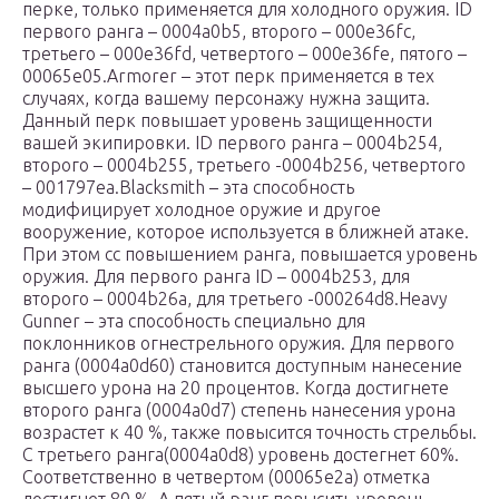
перке, только применяется для холодного оружия. ID
первого ранга – 0004a0b5, второго – 000e36fc,
третьего – 000e36fd, четвертого – 000e36fe, пятого –
00065e05.Armorer – этот перк применяется в тех
случаях, когда вашему персонажу нужна защита.
Данный перк повышает уровень защищенности
вашей экипировки. ID первого ранга – 0004b254,
второго – 0004b255, третьего -0004b256, четвертого
– 001797ea.Blacksmith – эта способность
модифицирует холодное оружие и другое
вооружение, которое используется в ближней атаке.
При этом сс повышением ранга, повышается уровень
оружия. Для первого ранга ID – 0004b253, для
второго – 0004b26a, для третьего -000264d8.Heavy
Gunner – эта способность специально для
поклонников огнестрельного оружия. Для первого
ранга (0004a0d60) становится доступным нанесение
высшего урона на 20 процентов. Когда достигнете
второго ранга (0004a0d7) степень нанесения урона
возрастет к 40 %, также повысится точность стрельбы.
С третьего ранга(0004a0d8) уровень достегнет 60%.
Соответственно в четвертом (00065e2a) отметка