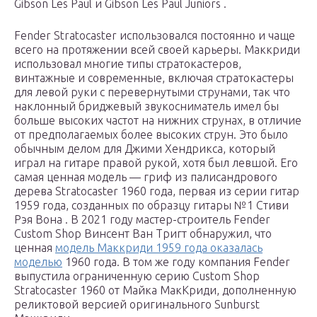
Gibson Les Paul и
Gibson Les Paul Juniors
.
Fender Stratocaster использовался постоянно и чаще
всего на протяжении всей своей карьеры. Маккриди
использовал многие типы стратокастеров,
винтажные и современные, включая стратокастеры
для левой руки с перевернутыми струнами, так что
наклонный бриджевый звукосниматель имел бы
больше высоких частот на нижних струнах, в отличие
от предполагаемых более высоких струн. Это было
обычным делом для Джими Хендрикса, который
играл на гитаре правой рукой, хотя был левшой. Его
самая ценная модель — гриф из палисандрового
дерева Stratocaster 1960 года, первая из серии гитар
1959 года, созданных по образцу гитары №1 Стиви
Рэя Вона . В 2021 году мастер-строитель Fender
Custom Shop Винсент Ван Тригт обнаружил, что
ценная
модель Маккриди 1959 года оказалась
моделью
1960 года. В том же году компания Fender
выпустила ограниченную серию Custom Shop
Stratocaster 1960 от Майка МакКриди, дополненную
реликтовой версией оригинального Sunburst