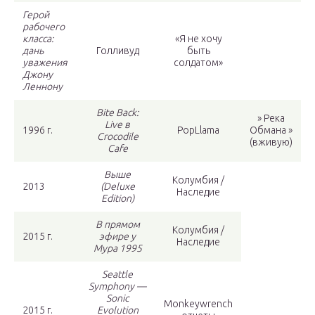
Герой
рабочего
класса:
«Я не хочу
дань
Голливуд
быть
уважения
солдатом»
Джону
Леннону
Bite Back:
» Река
Live в
1996 г.
PopLlama
Обмана »
Crocodile
(вживую)
Cafe
Выше
Колумбия /
2013
(Deluxe
Наследие
Edition)
В прямом
Колумбия /
2015 г.
эфире у
Наследие
Мура 1995
Seattle
Symphony —
Sonic
Monkeywrench
2015 г.
Evolution