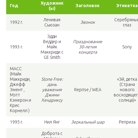
Художник
Год
Заголовок
Этикетка
(ы)
Ленивая
Серебряны
1992 г.
Звонок
Сьюзан
глаз
Эдди
Веддер и
Празднование
1993 г.
Майк
30-летия
Sony
Маккриди с
концерта
GE Smith
MACC
(Майк
Маккриди,
Stone Free:
«Эй, детка
Джефф
дань
(Страна
Эмент ,
уважения
Reprise / WEA
нового
Мэтт
Джими
восходяще
Кэмерон и
Хендриксу
солнца)»
Крис
Корнелл )
1995 г.
Нил Янг
Зеркальный шар
Реприза
Доброта с