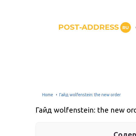
POST-ADDRESS
RU
Home
Гайд wolfenstein: the new order
Гайд wolfenstein: the new or
Содер