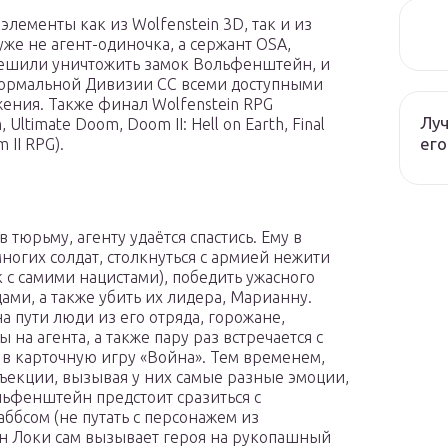
элементы как из Wolfenstein 3D, так и из
уже не агент-одиночка, а сержант OSA,
ешили уничтожить замок Вольфенштейн, и
нормальной Дивизии СС всеми доступными
ения. Также финал Wolfenstein RPG
Луч
timate Doom, Doom II: Hell on Earth, Final
его
II RPG).
в тюрьму, агенту удаётся спастись. Ему в
ногих солдат, столкнуться с армией нежити
 с самими нацистами), победить ужасного
ами, а также убить их лидера, Марианну.
а пути люди из его отряда, горожане,
на агента, а также пару раз встречается с
в карточную игру «Война». Тем временем,
ъекции, вызывая у них самые разные эмоции,
льфенштейн предстоит сразиться с
ббсом (не путать с персонажем из
н Локи сам вызывает героя на рукопашный