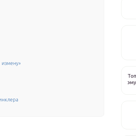
s
а измену»
Топ
эму
Винклера