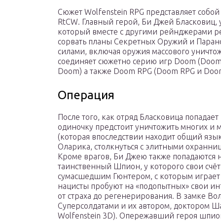
Сюжет Wolfenstein RPG представляет собой 
RtCW. Главный герой, Би Джей Бласковиц, 
который вместе с другими рейнджерами р
сорвать планы Секретных Оружий и Пара
силами, включая оружия массового уничтож
соединяет сюжетно серию игр Doom (Doom, Ul
Doom) а также Doom RPG (Doom RPG и Doom 
Операция
После того, как отряд Бласковица попадает 
одиночку предстоит уничтожить многих и м
(которая впоследствии находит общий язык
Оларика, столкнуться с элитными охранниц
Кроме врагов, Би Джею также попадаются н
таинственный Шпион, у которого свои счёты 
сумасшедшим Гюнтером, с которым играет 
нацисты пробуют на «подопытных» свои ин
от страха до регенерирования. В замке Во
Суперсолдатами и их автором, доктором Ша
Wolfenstein 3D). Опережавший героя шпио