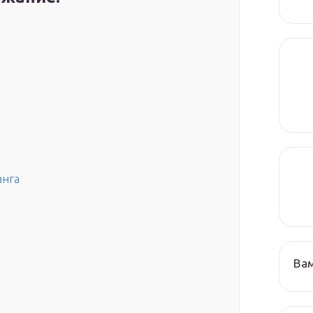
анга
Ва