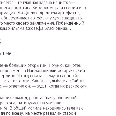
сняется, что главная задача нацистов—
ннего прототипа Кибердемона из серии игр
формацию Би Джею о древнем артефакте,
нт обнаруживает артефакт у сумасшедшего
о место своего заключения. Побеждённый
мкам Уильяма Джозефа Бласковица…
5
 1946 г.
день больших открытий! Помню, как отец
повел меня в Национальный исторический
ерлине. Я тогда сказала ему: я словно бы
лась к истории. Как он заулыбался! «Тайны
, — ответил он, — ждут, когда их раскроют».
наших команд, работавшая у восточной
раскопа, наткнулась на массовое
ние. В общей могиле находились тела как
дя по всему, на месте развалин старой