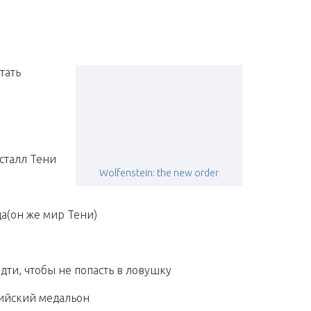
тать
сталл Тени
Wolfenstein: the new order
а(он же мир Тени)
дти, чтобы не попасть в ловушку
лийский медальон