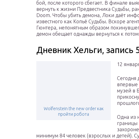
бой, после которого сбегает. В финале выя
вернуть к жизни Предвестника Судьбы, ра
Doom. Чтобы убить демона, Локи даёт ин
известного как Копьё Судьбы. Вскоре аге
Гюнтера, непонятным образом покинувшег
демон обещает однажды вернуться к пото
Дневник Хельги, запись 
12 января
Сегодня 
впервые 
музей в Б
прикосну
прошлого
Wolfenstein the new order как
пройти робота
Одна из 
границы 
захороне
минимум 84 человек (взрослых и детей). Су