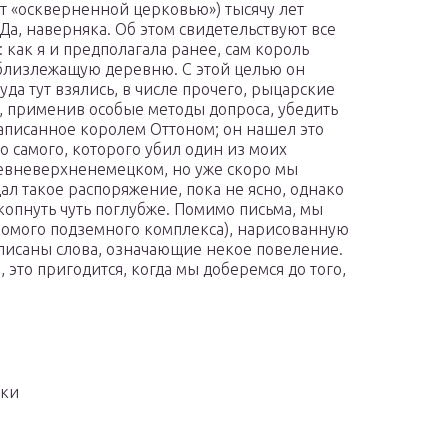
 «оскверненной церковью») тысячу лет
Да, наверняка. Об этом свидетельствуют все
 как я и предполагала ранее, сам король
близлежащую деревню. С этой целью он
уда тут взялись, в числе прочего, рыцарские
, применив особые методы допроса, убедить
написанное королем Оттоном; он нашел это
 самого, которого убил один из моих
ревневерхненемецком, но уже скоро мы
ал такое распоряжение, пока не ясно, однако
копнуть чуть поглубже. Помимо письма, мы
скомого подземного комплекса), нарисованную
аписаны слова, означающие некое повеление.
это пригодится, когда мы доберемся до того,
пки