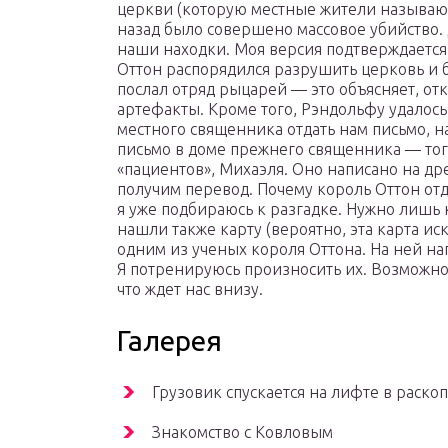
церкви (которую местные жители называют
назад было совершено массовое убийство. 
наши находки. Моя версия подтверждается:
Оттон распорядился разрушить церковь и 
послал отряд рыцарей — это объясняет, отк
артефакты. Кроме того, Рэндольфу удалось
местного священника отдать нам письмо, 
письмо в доме прежнего священника — того
«пациентов», Михаэля. Оно написано на д
получим перевод. Почему король Оттон отд
я уже подбираюсь к разгадке. Нужно лишь 
нашли также карту (вероятно, эта карта и
одним из ученых короля Оттона. На ней н
Я потренируюсь произносить их. Возможно, 
что ждет нас внизу.
Галерея
Грузовик спускается на лифте в раско
Знакомство с Ковловым