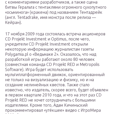
с комментариями разработчиков, а также сцена
битвы Геральта с тентаклями огромного сухопутного
«осьминога» (кракена) под названием Тентадрейк
(англ. Tentadrake, имя монстра после релиза —
Кейран).
17 ноября 2009 года состоялась встреча акционеров
CD Projekt Investment‎‎ и Optimus, после чего,
учредители CD Projekt Investment‎‎ открыли
некоторую информацию журналистам газеты
Polygamia.pl о «Ведьмаке 2». Оказалось, что над
разработкой игры работают около 80 человек
(совместная команда CD Projekt RED и Metropolis
Software). Игра будет использовать
мультиплатформенный движок, ориентированный
не только на визуализацию и физику, но и на
создание нелинейных квестов. Также стало
известно, что издатель, скорее всего, будет объявлен
в первом квартале 2010 года, и что на этот раз CD
Projekt RED не хочет сотрудничать с большими
издателями. Кроме того, Адам Кичиньский
прокомментировал «утёкшее» видео с ИгроМира