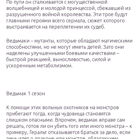
По пути он сталкивается с могущественной
волшебницей и молодой принцессой, сбежавшей из
разрушенного войной королевства. Эти трое будут
главными героями всего сериала, сюжет которого
выстраивается на переплетении их судеб.
Ведьмаки – мутанты, которые обладают магическими
способностями, но не могут иметь детей. Зато они
наделены улучшенными боевыми качествами –
быстрой реакцией, выносливостью, силой и
ускоренным метаболизмом.
Ведьмак 1 сезон
К помощи этих вольных охотников на монстров
прибегают тогда, когда чудовища становятся
слишком опасными. Впрочем, ведьмак вправе сам
решать, готов ли он убить того или иного монстра – к
примеру, Геральт отказывается браться за дело, если
речь идет о драконе или монстре, обладающем