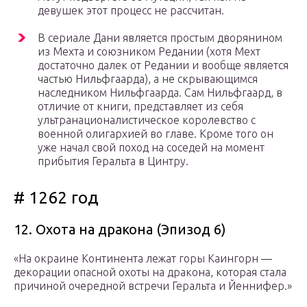
девушек этот процесс не рассчитан.
В сериале Дани является простым дворянином
из Мехта и союзником Редании (хотя Мехт
достаточно далек от Редании и вообще является
частью Нильфгаарда), а не скрывающимся
наследником Нильфгаарда. Сам Нильфгаард, в
отличие от книги, представляет из себя
ультранационалистическое королевство с
военной олигархией во главе. Кроме того он
уже начал свой поход на соседей на момент
прибытия Геральта в Цинтру.
# 1262 год
12. Охота на дракона (Эпизод 6)
«На окраине Континента лежат горы Каингорн —
декорации опасной охоты на дракона, которая стала
причиной очередной встречи Геральта и Йеннифер.»