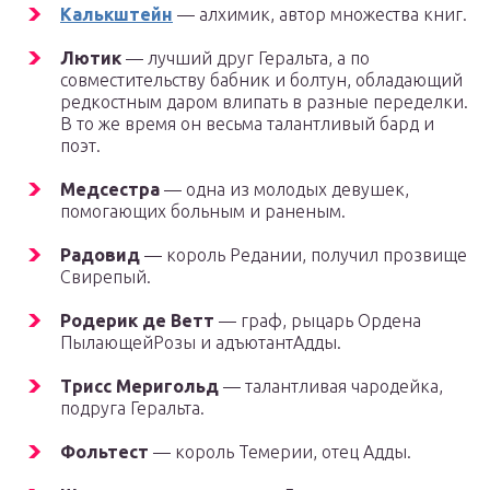
Калькштейн
— алхимик, автор множества книг.
Лютик
— лучший друг Геральта, а по
совместительству бабник и болтун, обладающий
редкостным даром влипать в разные переделки.
В то же время он весьма талантливый бард и
поэт.
Медсестра
— одна из молодых девушек,
помогающих больным и раненым.
Радовид
— король Редании, получил прозвище
Свирепый.
Родерик де Ветт
— граф, рыцарь Ордена
ПылающейРозы и адъютантАдды.
Трисс Меригольд
— талантливая чародейка,
подруга Геральта.
Фольтест
— король Темерии, отец Адды.