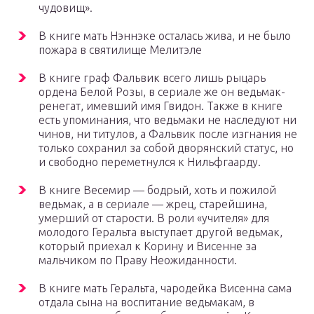
чудовищ».
В книге мать Нэннэке осталась жива, и не было
пожара в святилище Мелитэле
В книге граф Фальвик всего лишь рыцарь
ордена Белой Розы, в сериале же он ведьмак-
ренегат, имевший имя Гвидон. Также в книге
есть упоминания, что ведьмаки не наследуют ни
чинов, ни титулов, а Фальвик после изгнания не
только сохранил за собой дворянский статус, но
и свободно переметнулся к Нильфгаарду.
В книге Весемир — бодрый, хоть и пожилой
ведьмак, а в сериале — жрец, старейшина,
умерший от старости. В роли «учителя» для
молодого Геральта выступает другой ведьмак,
который приехал к Корину и Висенне за
мальчиком по Праву Неожиданности.
В книге мать Геральта, чародейка Висенна сама
отдала сына на воспитание ведьмакам, в