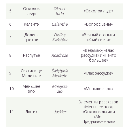
Осколок
Okruch
5
«Осколок льда»
льда
lodu
6
Калантэ
Calanthe
«Вопрос цены»
Долина
Dolina
«Вечный огонь» и
7
цветов
Kwiatów
«Край света»
«Ведьмак», «Глас
8
Распутье
Rozdroże
рассудка» и «Нечто
большее»
Святилище
Świątynia
9
«Глас рассудка»
Мелитэле
Melitele
Меньшее
Mniejsze
10
«Меньшее зло»
зло
zło
Элементы рассказов
«Меньшее зло»,
11
Лютик
Jaskier
«Осколок льда» и
«Меч
Предназначения»