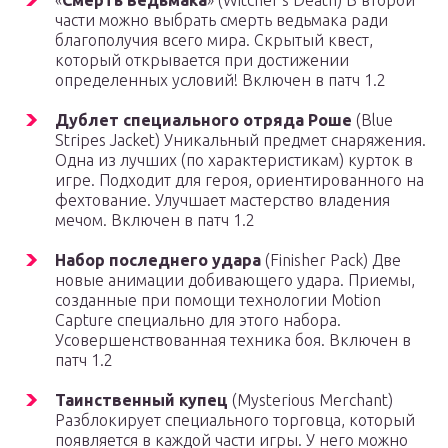
«
Смерть ведьмака
» (Witcher’s Death) В второй
части можно выбрать смерть ведьмака ради
благополучия всего мира. Скрытый квест,
который открывается при достижении
определенных условий! Включен в патч 1.2
Дублет специального отряда Роше
(Blue
Stripes Jacket) Уникальный предмет снаряжения.
Одна из лучших (по характеристикам) курток в
игре. Подходит для героя, ориентированного на
фехтование. Улучшает мастерство владения
мечом. Включен в патч 1.2
Набор последнего удара
(Finisher Pack) Две
новые анимации добивающего удара. Приемы,
созданные при помощи технологии Motion
Capture специально для этого набора.
Усовершенствованная техника боя. Включен в
патч 1.2
Таинственный купец
(Mysterious Merchant)
Разблокирует специального торговца, который
появляется в каждой части игры. У него можно