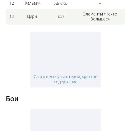
12
Фальвик
Falwick
–
Элементы «Нечто
13
Цири
Ciri
большее»
Сага о вёльсунгах: герои, краткое
содержание
Бои