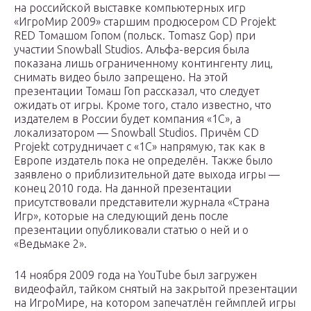
на российской выставке компьютерных игр
«ИгроМир 2009» старшим продюсером CD Projekt
RED Томашом Гопом (польск. Tomasz Gop) при
участии Snowball Studios. Альфа-версия была
показана лишь ограниченному контингенту лиц,
снимать видео было запрещено. На этой
презентации Томаш Гоп рассказал, что следует
ожидать от игры. Кроме того, стало известно, что
издателем в России будет компания «1С», а
локализатором — Snowball Studios. Причём CD
Projekt сотрудничает с «1С» напрямую, так как в
Европе издатель пока не определён. Также было
заявлено о приблизительной дате выхода игры —
конец 2010 года. На данной презентации
присутствовали представители журнала «Страна
Игр», которые на следующий день после
презентации опубликовали статью о ней и о
«Ведьмаке 2».
14 ноября 2009 года на YouTube был загружен
видеофайл, тайком снятый на закрытой презентации
на ИгроМире, на котором запечатлён геймплей игры