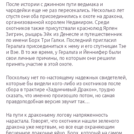
После истории с джинном пути ведьмака и
чародейки еще не раз пересекались. Несколько лет
спустя они оба присоединились к охоте на дракона,
организованной королем Недамиром. Среди
охотников также присутствали краснолюд Ярпен
Зигрин, рыцарь Эйк из Денесле и путешественник
по имени Борх Три Галки. Последний пригласил
Геральта присоединиться к нему и его спутницам Тэе
и Вэе. В то же время, у Геральта и Йеннифер были
свои личные причины, по которым они решили
принять участие в этой охоте.
Поскольку нет по-настоящему надежных свидетелей,
которые бы видели кого-либо из охотников после
сбора в трактире «Задумчивый Дракон», трудно
сказать, что именно произошло потом, но самая
правдоподобная версия звучит так…
На пути к драконьему логову напряженность
нарастала. Говорят, что охотники нашли зеленого
дракона уже мертвым, но все еще охраняющим
бесценное драконье яйцо. Борх, который на самом