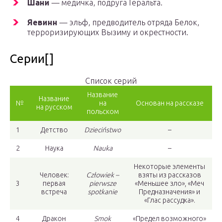
Шани
— медичка, подруга Геральта.
Яевинн
— эльф, предводитель отряда Белок,
терроризирующих Вызиму и окрестности.
Серии[]
Список серий
Название
Название
№
на
Основан на рассказе
на русском
польском
1
Детство
Dzieciństwo
–
2
Наука
Nauka
–
Некоторые элементы
Человек:
Człowiek –
взяты из рассказов
3
первая
pierwsze
«Меньшее зло», «Меч
встреча
spotkanie
Предназначения» и
«Глас рассудка».
4
Дракон
Smok
«Предел возможного»