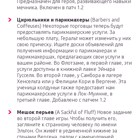
Предназначен для героя, развивающего навыки
мечника. Включен в патч 1.2
Цирюльники и парикмахеры
(Barbers and
Coiffeuses) Некоторые торговцы теперь будут
предоставлять парикмахерские услуги. За
небольшую плату, Геральт может изменить у них
свою прическу. Ищите доски объявлений для
получения информации о парикмахерах и
парикмахершах, предлагающих свои услуги в
вашем районе. Во Флотзаме, в первой главе, эти
услуги доступны в книжной лавке Эйнара
Гусселя. Во второй главе, у Самбора в лагере
Хенсельта или у Фелиции Кори в Вергене. Эта
ученица колдуньи также предоставит нам
парикмахерские услуги в Лок-Муинне, в
третьей главе. Добавлено с патчем 1.2
Мешок перьев
(A Sackful of Fluff) Новое задание
во второй главе игры. Чтобы получить его,
загляните к странному человеку по имени
Эльтон. Он живёт в уединенной хижине за
стенами Вергена, рядом с каменоломней.