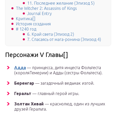
11. Последнее желание (Эпизод 5)
The Witcher 2: Assassins of Kings
Journal Entry
Критика[]
История создания
# 1240 год
6. Край света (Эпизод 2)
7. Спасаясь от мага-ронина (Эпизод 4)
Персонажи V Главы[]
Адда
— принцесса, дитя инцеста Фольтеста
(короляТемерии) и Адды (сестры Фольтеста).
Беренгар
— загадочный ведьмак изгой.
Геральт
— главный герой игры.
Золтан Хивай
— краснолюд, один из лучших
друзей Геральта.