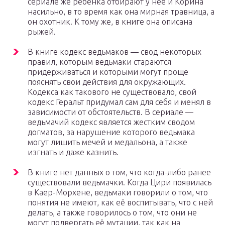
сериале же ребенка отбирают у неё и Корина
насильно, в то время как она мирная травница, а
он охотник. К тому же, в книге она описана
рыжей.
В книге кодекс ведьмаков — свод некоторых
правил, которым ведьмаки стараются
придерживаться и которыми могут проще
пояснять свои действия для окружающих.
Кодекса как такового не существовало, свой
кодекс Геральт придумал сам для себя и менял в
зависимости от обстоятельств. В сериале —
ведьмачий кодекс является жестким сводом
догматов, за нарушение которого ведьмака
могут лишить мечей и медальона, а также
изгнать и даже казнить.
В книге нет данных о том, что когда-либо ранее
существовали ведьмачки. Когда Цири появилась
в Каер-Морхене, ведьмаки говорили о том, что
понятия не имеют, как её воспитывать, что с ней
делать, а также говорилось о том, что они не
могут подвергать её мутации, так как на