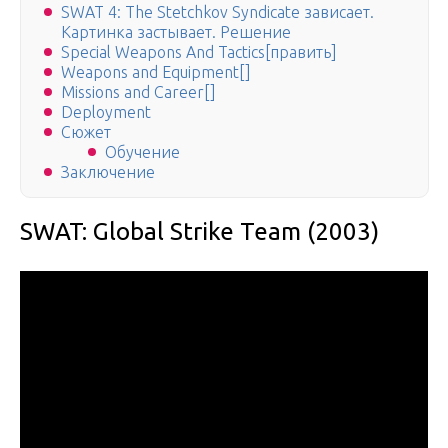
SWAT 4: The Stetchkov Syndicate зависает.
Картинка застывает. Решение
Special Weapons And Tactics[править]
Weapons and Equipment[]
Missions and Career[]
Deployment
Сюжет
Обучение
Заключение
SWAT: Global Strike Team (2003)