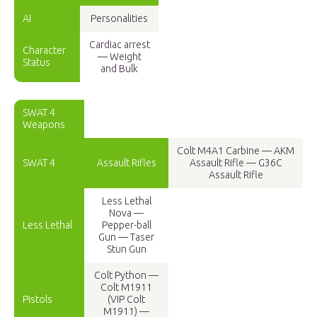
AI
Personalities
Cardiac arrest
Character
— Weight
Status
and Bulk
SWAT 4
Weapons
Colt M4A1 Carbine — AKM
SWAT 4
Assault Rifles
Assault Rifle — G36C
Assault Rifle
Less Lethal
Nova —
Less Lethal
Pepper-ball
Gun — Taser
Stun Gun
Colt Python —
Colt M1911
Pistols
(VIP Colt
M1911) —