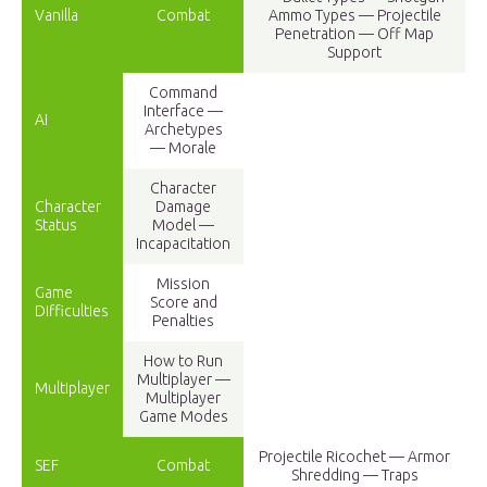
Vanilla
Combat
Ammo Types — Projectile
Penetration — Off Map
Support
Command
Interface —
AI
Archetypes
— Morale
Character
Character
Damage
Status
Model —
Incapacitation
Mission
Game
Score and
Difficulties
Penalties
How to Run
Multiplayer —
Multiplayer
Multiplayer
Game Modes
Projectile Ricochet — Armor
SEF
Combat
Shredding — Traps