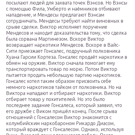
посылают людей для захвата точек Вэнсов. Но Вэнсы
с помощью Фила, Умберто и наёмников отбивают
нападение, и Мендесы предлагают Вэнсам
сотрудничать. Мендесы требуют найти виновных в
срыве сделки. Виктор исполняет поручение
Мендесов и находит доказательства тому, что сделка
была сорвана Мартинезом. Вскоре Виктор
возвращает наркотики Мендесов. Вскоре в Вайс-
Сити приезжает Гонсалес, подручный полковника
Хуана Гарсии Кортеза. Гонсалес продаёт наркотики в
обмен на оружие. Виктор сначала помогает ему
транспортировать товар по морю. Потом Виктор
пытается продать небольшую партию наркотиков.
Гонсалес хотел таким образом присвоить себе
немного наркотиков тайком от полковника. Но на
Виктора нападают и отбирают наркотики. Виктор
отбирает товар у похитителей. Но это было
последнее задание Гонсалеса, который заявил, что
его дружбе с Виком пришёл конец. После срыва
отношений с Гонсалесом Виктор знакомится с
колумбийским наркобароном Рикардо Диасом,
который враждует с Гонсалесом. Однако, используя