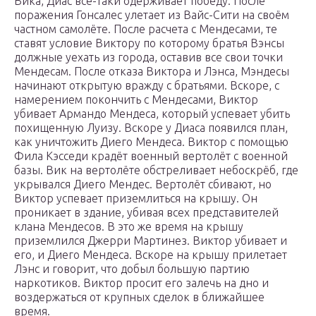
Вика, Диас всё-таки одерживает победу. После
поражения Гонсалес улетает из Вайс-Сити на своём
частном самолёте. После расчета с Мендесами, те
ставят условие Виктору по которому братья Вэнсы
должные уехать из города, оставив все свои точки
Мендесам. После отказа Виктора и Лэнса, Мэндесы
начинают открытую вражду с братьями. Вскоре, с
намерением покончить с Мендесами, Виктор
убивает Армандо Мендеса, который успевает убить
похищенную Луизу. Вскоре у Диаса появился план,
как уничтожить Диего Мендеса. Виктор с помощью
Фила Кэсседи крадёт военный вертолёт с военной
базы. Вик на вертолёте обстреливает небоскрёб, где
укрывался Диего Мендес. Вертолёт сбивают, но
Виктор успевает приземлиться на крышу. Он
проникает в здание, убивая всех представителей
клана Мендесов. В это же время на крышу
приземлился Джерри Мартинез. Виктор убивает и
его, и Диего Мендеса. Вскоре на крышу прилетает
Лэнс и говорит, что добыл большую партию
наркотиков. Виктор просит его залечь на дно и
воздержаться от крупных сделок в ближайшее
время.