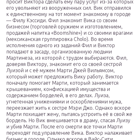
просит Виктора сделать ему пару услуг из-за которых
его увольняют из вооруженных сил. Вик отправился
к единственному на тот момент знакомому в городе
— Филу Кэссиди. Фил знакомит Вика со своим
бизнесом (торговлей оружием и изготовлением,
продажей напитка «Boomshine») и со своими врагами
(мексиканская группировка Сholo). Во время
исполнения одного из заданий Фил и Виктор
попадают в засаду, организованную людьми
Мартинеза, из которой с трудом выбираются. Фил,
доверяя Виктору, знакомит его со своей сестрой
Луизой и с её мужем Марти Джей Вильямсом,
который может предложить Вику работу. Виктор
поначалу помогает Марти, который занимается
крышеванием, конфискацией имущества и
содержанием борделей, в его делах. Луиза,
угнетенная унижениями и оскорблениями мужа,
переезжает жить к сестре Мэри Джо. Однако вскоре
Марти похищает жену, пытаясь устроить её в свой же
бордель. Но Вик вмешивается в драму, спасая Луизу
и убив Марти. После его смерти все точки Марти
переходят под управление Вика. Виктор налаживает
бизнес в городе. Однако вскоре в Вайс-Сити