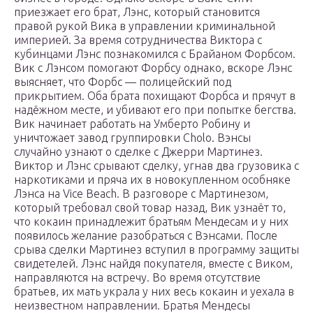
приезжает его брат, Лэнс, который становится
правой рукой Вика в управлении криминальной
империей. За время сотрудничества Виктора с
кубинцами Лэнс познакомился с Брайаном Форбсом.
Вик с Лэнсом помогают Форбсу однако, вскоре Лэнс
выясняет, что Форбс — полицейский под
прикрытием. Оба брата похищают Форбса и прячут в
надёжном месте, и убивают его при попытке бегства.
Вик начинает работать на Умберто Робину и
уничтожает завод группировки Сholo. Вэнсы
случайно узнают о сделке с Джерри Мартинез.
Виктор и Лэнс срывают сделку, угнав два грузовика с
наркотиками и пряча их в новокупленном особняке
Лэнса на Vice Beach. В разговоре с Мартинезом,
который требовал свой товар назад, Вик узнаёт то,
что кокаин принадлежит братьям Мендесам и у них
появилось желание разобраться с Вэнсами. После
срыва сделки Мартинез вступил в программу защиты
свидетелей. Лэнс найдя покупателя, вместе с Виком,
направляются на встречу. Во время отсутствие
братьев, их мать украла у них весь кокаин и уехала в
неизвестном направлении. Братья Мендесы