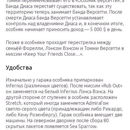
Томми переименовывает его в «Особняк Версетти», а
банда Диаса перестаёт существовать, так как эту
территорию теперь занимает банда Версетти. После
смерти Диаса банда Версетти устанавливает
контроль над владениями Диаса и, в конечном итоге,
особняк начинает приносить доход — 5 000 $ в день.
Позже в особняке проходит перестрелка между
семьёй Форелли, Лэнсом Вэнсом и Томми Версетти в
миссии «Keep Your Friends Close…».
Удобства
Изначально у гаража особняка припаркован
Infernus (различных цветов). После миссии «Rub Out»
он заменяется на белый Infernus Лэнса Вэнса. На
другой стороне от ступенек в особняк расположен
Stretch, который иногда заменяется Admiral’ом
светло-серого цвета (принадлежащим либо Рикардо,
либо Кену Розенбергу). Гараж особняка вмещает две
машины. На северном дворике после сбора 80
скрытых пакетов появляется Sea Sparrow.