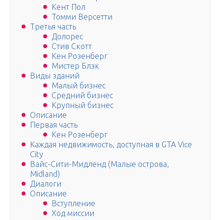
Кент Пол
Томми Версетти
Третья часть
Долорес
Стив Скотт
Кен Розенберг
Мистер Блэк
Виды зданий
Малый бизнес
Средний бизнес
Крупный бизнес
Описание
Первая часть
Кен Розенберг
Каждая недвижимость, доступная в GTA Vice
City
Вайс-Сити-Мидленд (Малые острова,
Midland)
Диалоги
Описание
Вступление
Ход миссии