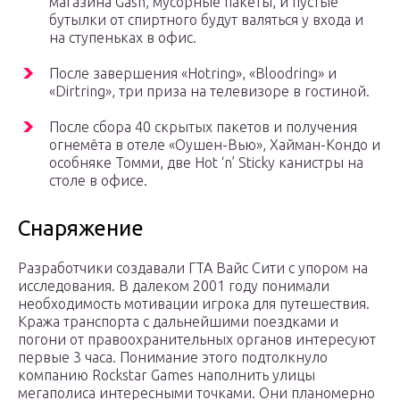
магазина Gash, мусорные пакеты, и пустые
бутылки от спиртного будут валяться у входа и
на ступеньках в офис.
После завершения «Hotring», «Bloodring» и
«Dirtring», три приза на телевизоре в гостиной.
После сбора 40 скрытых пакетов и получения
огнемёта в отеле «Оушен-Вью», Хайман-Кондо и
особняке Томми, две Hot ‘n’ Sticky канистры на
столе в офисе.
Снаряжение
Разработчики создавали ГТА Вайс Сити с упором на
исследования. В далеком 2001 году понимали
необходимость мотивации игрока для путешествия.
Кража транспорта с дальнейшими поездками и
погони от правоохранительных органов интересуют
первые 3 часа. Понимание этого подтолкнуло
компанию Rockstar Games наполнить улицы
мегаполиса интересными точками. Они планомерно