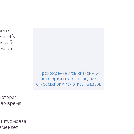
уется
tiJet’s
ля себя
аже от
Прохождение игры скайрим 5
последний спуск. последний
спуск скайрим как открыть дверь
которая
 во время
 штурмовая
Заменяет