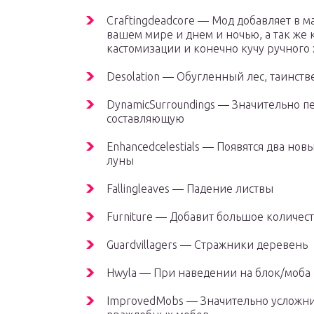
Сraftingdeadcore — Мод добавляет в 
вашем мире и днем и ночью, а так же 
кастомизации и конечно кучу ручного
Desolation — Обугленный лес, таинст
DynamicSurroundings — Значительно п
составляющую
Enhancedcelestials — Появятся два но
луны
Fallingleaves — Падение листвы
Furniture — Добавит большое количе
Guardvillagers — Стражники деревень
Hwyla — При наведении на блок/моба 
ImprovedMobs — Значительно усложни