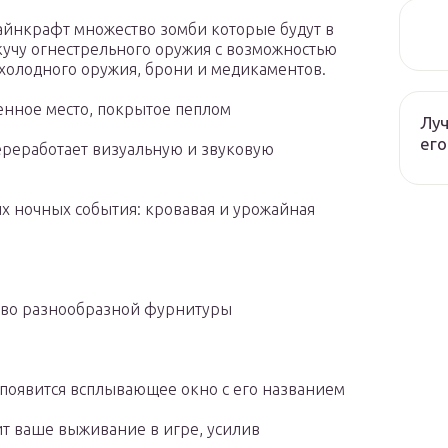
майнкрафт множество зомби которые будут в
кучу огнестрельного оружия с возможностью
 холодного оружия, брони и медикаментов.
венное место, покрытое пеплом
Луч
его
ереработает визуальную и звуковую
вых ночных события: кровавая и урожайная
ство разнообразной фурнитуры
появится всплывающее окно с его названием
т ваше выживание в игре, усилив