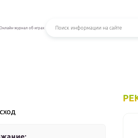
Онлайн-журнал об играх
РЕ
осход
жание: