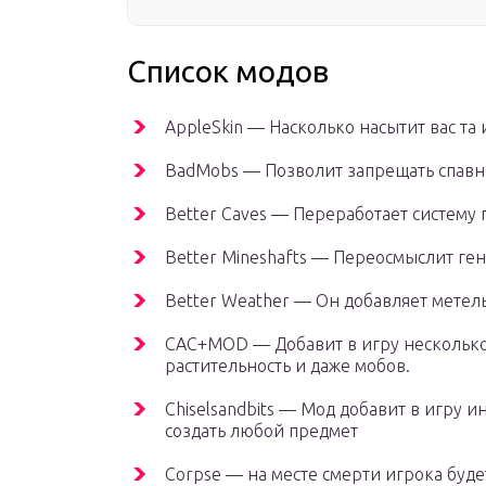
Список модов
AppleSkin — Насколько насытит вас та 
BadMobs — Позволит запрещать спавн
Better Caves — Переработает систему
Better Mineshafts — Переосмыслит г
Better Weather — Он добавляет метел
CAC+MOD — Добавит в игру несколько
растительность и даже мобов.
Сhiselsandbits — Мод добавит в игру 
создать любой предмет
Сorpse — на месте смерти игрока будет