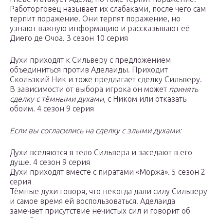
Работорговец называет их слабаками, после чего сам
терпит поражение. Они терпят поражение, но
узнают важную информацию и рассказывают её
Диего де Очоа.
3 сезон 10 серия
Духи приходят к Сильверу с предложением
объединиться против Аделаиды. Приходит
Скользкий Ник и тоже предлагает сделку Сильверу.
В зависимости от выбора игрока он может
принять
сделку с тёмными духами
, с Ником или отказать
обоим.
4 сезон 9 серия
Если вы согласились на сделку с злыми духами:
Духи вселяются в тело Сильвера и заседают в его
душе.
4 сезон 9 серия
Духи приходят вместе с пиратами «Моржа».
5 сезон 2
серия
Тёмные духи говоря, что некогда дали силу Сильверу
и самое время ей воспользоваться. Аделаида
замечает присутствие нечистых сил и говорит об