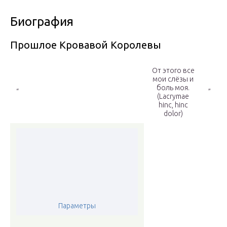
Биография
Прошлое Кровавой Королевы
От этого все
мои слёзы и
боль моя.
“
”
(Lacrymae
hinc, hinc
dolor)
Параметры