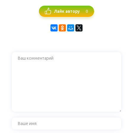
0
Лайк автору