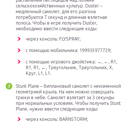
распыления пестицидов над полями
сельскохозяйственных культур. Duster –
медленный самолет, для его разгона
потребуются 7 секунд и длинная взлетная
полоса. Чтобы в игре получить Duster,
необходимо ввести следующие коды:
через консоль: FLYSPRAY;
с помощью мобильника: 199935977729;
с помощью игрового джойстика: →, ←, R1,
R1, R1, ←, Треугольник, Треугольник, X,
Круг, L1, L1.
Stunt Plane – биплановый самолет с неизменной
геометрией крыла. На нем можно совершать
трюки в небе. Самолет взлетает за 3 секунды
при нормальных условиях. Чтобы получить Stunt
Plane, нужно ввести следующие коды:
через консоль: BARNSTORM;