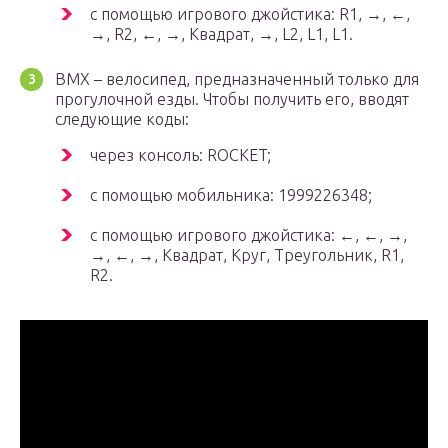
с помощью игрового джойстика: R1, →, ←,
→, R2, ←, →, Квадрат, →, L2, L1, L1.
BMX – велосипед, предназначенный только для
прогулочной езды. Чтобы получить его, вводят
следующие коды:
через консоль: ROCKET;
с помощью мобильника: 1999226348;
с помощью игрового джойстика: ←, ←, →,
→, ←, →, Квадрат, Круг, Треугольник, R1,
R2.