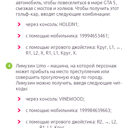
автомобиль, чтобы повеселиться в мире GTA 5,
съезжая с мостов и холмов. Чтобы получить этот
гольф-кар, вводят следующие комбинации:
через консоль: HOLEIN1;
с помощью мобильника: 19994653461;
с помощью игрового джойстика: Круг, L1, ←,
R1, L2, X, R1, L1, Круг, X.
Лимузин Limo – машина, на которой персонаж
может прибыть на место преступления или
совершить прогулочную езду по городу.
Лимузин можно получить, введя следующие чит-
коды:
через консоль: VINEWOOD;
с помощью мобильника: 199984639663;
с помощью игрового джойстика: R2, →, L2,
←, ←, R1, L1, Круг, →.