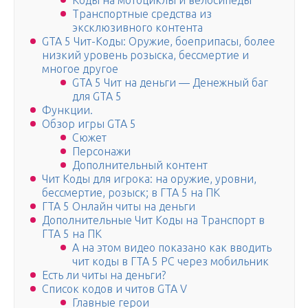
Коды на мотоциклы и велосипеды
Транспортные средства из
эксклюзивного контента
GTA 5 Чит-Коды: Оружие, боеприпасы, более
низкий уровень розыска, бессмертие и
многое другое
GTA 5 Чит на деньги — Денежный баг
для GTA 5
Функции.
Обзор игры GTA 5
Сюжет
Персонажи
Дополнительный контент
Чит Коды для игрока: на оружие, уровни,
бессмертие, розыск; в ГТА 5 на ПК
ГТА 5 Онлайн читы на деньги
Дополнительные Чит Коды на Транспорт в
ГТА 5 на ПК
А на этом видео показано как вводить
чит коды в ГТА 5 PC через мобильник
Есть ли читы на деньги?
Список кодов и читов GTA V
Главные герои