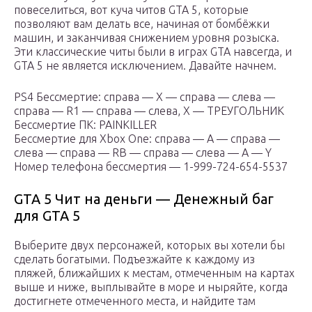
повеселиться, вот куча читов GTA 5, которые
позволяют вам делать все, начиная от бомбёжки
машин, и заканчивая снижением уровня розыска.
Эти классические читы были в играх GTA навсегда, и
GTA 5 не является исключением. Давайте начнем.
PS4 Бессмертие: справа — X — справа — слева —
справа — R1 — справа — слева, X — ТРЕУГОЛЬНИК
Бессмертие ПК: PAINKILLER
Бессмертие для Xbox One: справа — A — справа —
слева — справа — RB — справа — слева — A — Y
Номер телефона бессмертия — 1-999-724-654-5537
GTA 5 Чит на деньги — Денежный баг
для GTA 5
Выберите двух персонажей, которых вы хотели бы
сделать богатыми. Подъезжайте к каждому из
пляжей, ближайших к местам, отмеченным на картах
выше и ниже, выплывайте в море и ныряйте, когда
достигнете отмеченного места, и найдите там