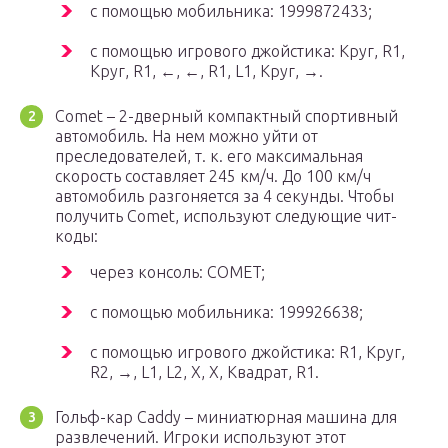
с помощью мобильника: 1999872433;
с помощью игрового джойстика: Круг, R1,
Круг, R1, ←, ←, R1, L1, Круг, →.
Comet – 2-дверный компактный спортивный
автомобиль. На нем можно уйти от
преследователей, т. к. его максимальная
скорость составляет 245 км/ч. До 100 км/ч
автомобиль разгоняется за 4 секунды. Чтобы
получить Comet, используют следующие чит-
коды:
через консоль: COMET;
с помощью мобильника: 199926638;
с помощью игрового джойстика: R1, Круг,
R2, →, L1, L2, X, X, Квадрат, R1.
Гольф-кар Caddy – миниатюрная машина для
развлечений. Игроки используют этот