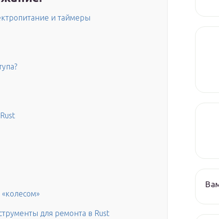
ектропитание и таймеры
тупа?
Rust
Ва
 «колесом»
струменты для ремонта в Rust