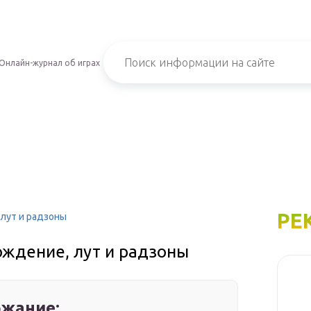
Онлайн-журнал об играх
РЕ
 лут и радзоны
ождение, лут и радзоны
жание: