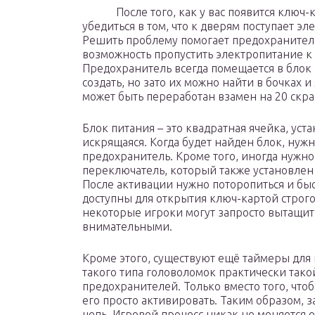
После того, как у вас появится ключ-ка
убедиться в том, что к дверям поступает эл
Решить проблему помогает предохранитель
возможность пропустить электропитание к
Предохранитель всегда помещается в блок
создать, но зато их можно найти в бочках 
может быть переработан взамен на 20 скра
Блок питания – это квадратная ячейка, уста
искрящаяся. Когда будет найден блок, нужн
предохранитель. Кроме того, иногда нужн
переключатель, который также установлен 
После активации нужно поторопиться и быс
доступны для открытия ключ-картой строго
некоторые игроки могут запросто вытащить
внимательными.
Кроме этого, существуют ещё таймеры для
такого типа головоломок практически такой
предохранителей. Только вместо того, что
его просто активировать. Таким образом, з
цепь. Игровой процесс никак не меняется о