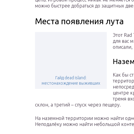
можно быстрее добраться до защитных дв
Места появления лута
Этот Rad 
для вас 
описали, 
Назем
Как бы с
Гайд dead island:
территор
местонахождение выживших
непосред
центре к
тремя вх
склон, а третий – спуск через пещеру.
На наземной территории можно найти одно
Неподалёку можно найти небольшой контей