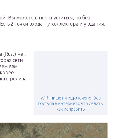
й. Вы можете в неё спуститься, но без
сть 2 точки входа – у коллектора и у здания.
 (Rust) нет.
торах сети
аем вам
скорее
ного релиза
Wi-fi пишет «подключено, без
доступа в интернет»: что делать,
как исправить