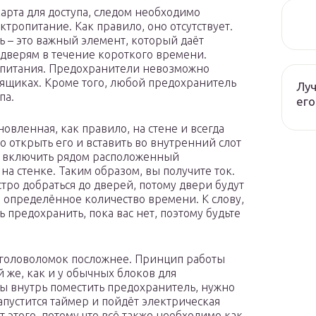
рта для доступа, следом необходимо
ектропитание. Как правило, оно отсутствует.
 – это важный элемент, который даёт
 дверям в течение короткого времени.
 питания. Предохранители невозможно
и ящиках. Кроме того, любой предохранитель
Луч
па.
его
новленная, как правило, на стене и всегда
о открыть его и вставить во внутренний слот
о включить рядом расположенный
на стенке. Таким образом, вы получите ток.
тро добраться до дверей, потому двери будут
 определённое количество времени. К слову,
 предохранить, пока вас нет, поэтому будьте
 головоломок посложнее. Принцип работы
 же, как и у обычных блоков для
бы внутрь поместить предохранитель, нужно
апустится таймер и пойдёт электрическая
т этого, потому что всё также необходимо как