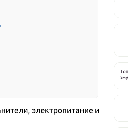
ь
Топ
эму
анители, электропитание и