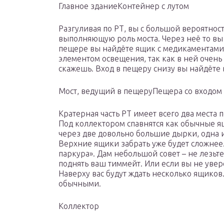
Главное здание
Контейнер с лутом
Разгуливая по РТ, вы с большой вероятнос
выполняющую роль моста. Через неё то вы 
пещере вы найдёте ящик с медикаментами. 
элементом освещения, так как в ней очень 
скажешь. Вход в пещеру снизу вы найдёте в
Мост, ведущий в пещеру
Пещера со входом 
Кратерная часть РТ имеет всего два места 
Под коллектором спавнятся как обычные я
через две довольно большие дырки, одна 
Верхние ящики забрать уже будет сложнее
паркура». Дам небольшой совет – не лезьте
поднять ваш тиммейт. Или если вы не увер
Наверху вас будут ждать несколько ящиков
обычными.
Коллектор