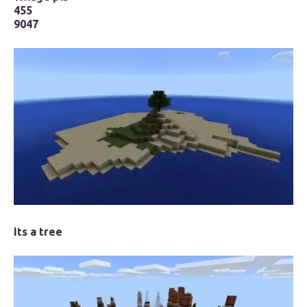
455
9047
Its a tree