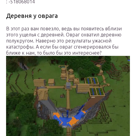
: -518068014
Деревня у оврага
В этот раз вам повезло, ведь вы появитесь вблизи
этого ущелья с деревней. Овраг охватил деревню
полукругом. Наверно это результаты ужасной
катастрофы. А если бы овраг сгенерировался бы
ближе к нам, то было бы это интереснее?