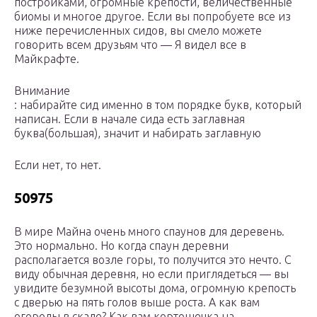
постройками, огромные крепости, величественные
биомы и многое другое. Если вы попробуете все из
ниже перечисленных сидов, вы смело можете
говорить всем друзьям что — Я видел все в
Майкрафте.
Внимание
: набирайте сид именно в том порядке букв, который
написан. Если в начале сида есть заглавная
буква(большая), значит и набирать заглавную
Если нет, то нет.
50975
В мире Майна очень много спаунов для деревень.
Это нормально. Но когда спаун деревни
располагается возле горы, то получится это нечто. С
виду обычная деревня, но если приглядеться — вы
увидите безумной высоты дома, огромную крепость
с дверью на пять голов выше роста. А как вам
огороды в скале? Как вам кортошечка на