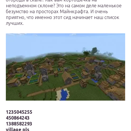
неподъемном склоне? Это на самом деле маленькое
безумство на просторах Майнкрафта. И очень
приятно, что именно этот сид начинает наш список
лучших.
1235045255
450864243
1388582293
village pls