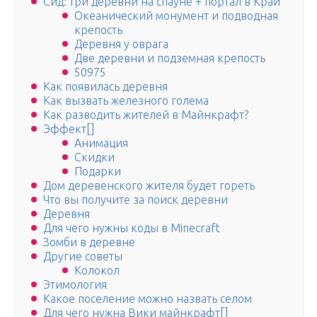
Сид: три деревни на спауне + портал в Край
Океанический монумент и подводная
крепость
Деревня у оврага
Две деревни и подземная крепость
50975
Как появилась деревня
Как вызвать железного голема
Как разводить жителей в Майнкрафт?
Эффект[]
Анимация
Скидки
Подарки
Дом деревенского жителя будет гореть
Что вы получите за поиск деревни
Деревня
Для чего нужны коды в Minecraft
Зомби в деревне
Другие советы
Колокол
Этимология
Какое поселение можно назвать селом
Для чего нужна Вики майнкрафт[]