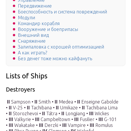
Управление
Передвижение
Боеспособность и система повреждений
Модули
Командир корабля
Вооружение и боеприпасы
Внешний вид
Снаряжение
Залипаловка с хорошей оптимизацией
А как играть?
Без денег тоже можно кайфануть
Lists of Ships
Destroyers
II
Sampson •
II
Smith •
II
Medea •
II
Enseigne Gabolde
•
II
V-25 •
II
Tachibana •
II
Umikaze •
II
Tachibana Lima
•
II
Storozhevoi •
II
Tátra •
II
Longjiang •
III
Wickes
•
III
Valkyrie •
III
Campbeltown •
III
Fusilier •
III
G-101
•
III
Wakatake •
III
Derzki •
III
Vampire •
III
Romulus