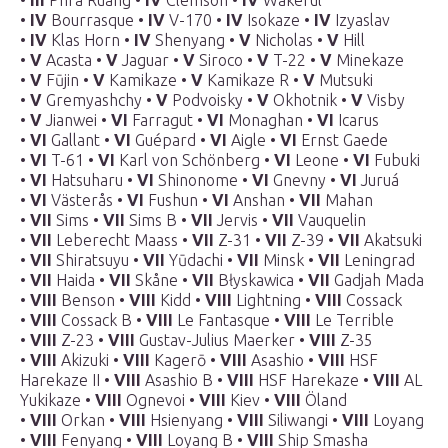
•
III
Phra Ruang •
IV
Clemson •
IV
Wakeful
•
IV
Bourrasque •
IV
V-170 •
IV
Isokaze •
IV
Izyaslav
•
IV
Klas Horn •
IV
Shenyang •
V
Nicholas •
V
Hill
•
V
Acasta •
V
Jaguar •
V
Siroco •
V
T-22 •
V
Minekaze
•
V
Fūjin •
V
Kamikaze •
V
Kamikaze R •
V
Mutsuki
•
V
Gremyashchy •
V
Podvoisky •
V
Okhotnik •
V
Visby
•
V
Jianwei •
VI
Farragut •
VI
Monaghan •
VI
Icarus
•
VI
Gallant •
VI
Guépard •
VI
Aigle •
VI
Ernst Gaede
•
VI
T-61 •
VI
Karl von Schönberg •
VI
Leone •
VI
Fubuki
•
VI
Hatsuharu •
VI
Shinonome •
VI
Gnevny •
VI
Juruá
•
VI
Västerås •
VI
Fushun •
VI
Anshan •
VII
Mahan
•
VII
Sims •
VII
Sims B •
VII
Jervis •
VII
Vauquelin
•
VII
Leberecht Maass •
VII
Z-31 •
VII
Z-39 •
VII
Akatsuki
•
VII
Shiratsuyu •
VII
Yūdachi •
VII
Minsk •
VII
Leningrad
•
VII
Haida •
VII
Skåne •
VII
Błyskawica •
VII
Gadjah Mada
•
VIII
Benson •
VIII
Kidd •
VIII
Lightning •
VIII
Cossack
•
VIII
Cossack B •
VIII
Le Fantasque •
VIII
Le Terrible
•
VIII
Z-23 •
VIII
Gustav-Julius Maerker •
VIII
Z-35
•
VIII
Akizuki •
VIII
Kagerō •
VIII
Asashio •
VIII
HSF
Harekaze II •
VIII
Asashio B •
VIII
HSF Harekaze •
VIII
AL
Yukikaze •
VIII
Ognevoi •
VIII
Kiev •
VIII
Öland
•
VIII
Orkan •
VIII
Hsienyang •
VIII
Siliwangi •
VIII
Loyang
•
VIII
Fenyang •
VIII
Loyang B •
VIII
Ship Smasha