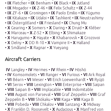
•
IX
Fletcher •
IX
Benham •
IX
Black •
IX
Jutland
•
IX
Mogador •
IX
Z-46 •
IX
Felix Schultz •
IX
Z-44
•
IX
ZF-6 •
IX
Groningen •
IX
Paolo Emilio •
IX
Yūgumo
•
IX
Kitakaze •
IX
Udaloi •
IX
Tashkent •
IX
Neustrashimy
•
IX
Östergötland •
IX
Friesland •
IX
Chung Mu
•
X
Gearing •
X
Somers •
X
Daring •
X
Druid •
X
Kléber
•
X
Marceau •
X
Z-52 •
X
Elbing •
X
Shimakaze
•
X
Harugumo •
X
Hayate •
X
Khabarovsk •
X
Grozovoi
•
X
Delny •
X
DD R-10 •
X
Vampire II •
X
Halland
•
X
Småland •
X
Ragnar •
X
Yueyang
Aircraft Carriers
IV
Langley •
IV
Hermes •
IV
Rhein •
IV
Hōshō
•
IV
Komsomolets •
VI
Ranger •
VI
Furious •
VI
Ark Royal
•
VI
Béarn •
VI
Weser •
VI
Erich Loewenhardt •
VI
Ryūjō
•
VI
Serov •
VIII
Lexington •
VIII
Enterprise •
VIII
Saipan
•
VIII
Saipan B •
VIII
Implacable •
VIII
Indomitable
•
VIII
August von Parseval •
VIII
Graf Zeppelin •
VIII
Graf
Zeppelin B •
VIII
Shōkaku •
VIII
Kaga •
VIII
Kaga B
•
VIII
Pobeda •
VIII
Chkalov •
VIII
Sanzang •
X
Midway
•
X
Franklin D. Roosevelt •
X
Audacious •
X
Manfred von