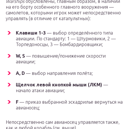
Warships
обусловлены, главным образом, в наличии
на его борту особенного главного вооружения —
самолетов, которыми игрок может непосредственно
управлять (в отличие от катапультных):
Клавиши 1-3
— выбор определённого типа
авиации. По стандарту: 1 — Штурмовики, 2 —
Торпедоносцы, 3 — Бомбардировщики;
W, S
— повышение/понижение скорости
авиации;
A, D
— выбор направления полёта;
Щелчок левой кнопкой мыши (ЛКМ)
—
начало атаки авиации;
F
— приказ выбранной эскадрилье вернуться на
авианосец;
Непосредственно сам авианосец управляется также,
как и любой корабль (см. выше).