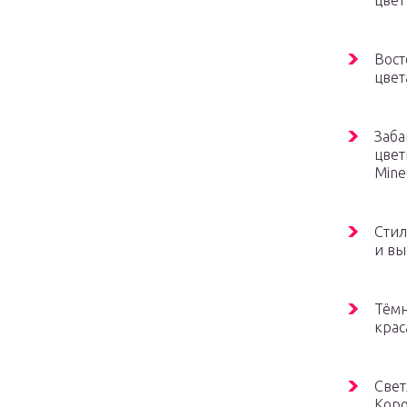
цвет
Вост
цвет
Заба
цвет
Mine
Стил
и вы
Тёмн
крас
Свет
Коро