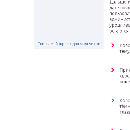
Дальше и
дате поя
пользов
админист
уродливы
остаются
Скины майнкрафт для мальчиков
Крас
тему
Прик
хвос
поке
Крас
тёмн
глаз