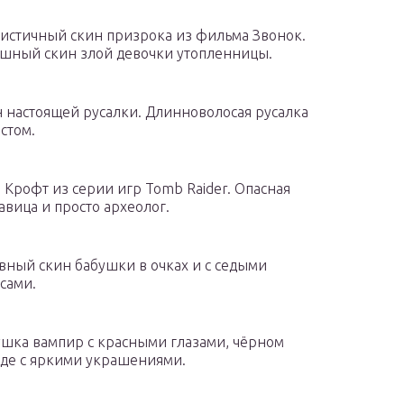
истичный скин призрока из фильма Звонок.
шный скин злой девочки утопленницы.
 настоящей русалки. Длинноволосая русалка
остом.
 Крофт из серии игр Tomb Raider. Опасная
авица и просто археолог.
вный скин бабушки в очках и с седыми
сами.
шка вампир с красными глазами, чёрном
де с яркими украшениями.