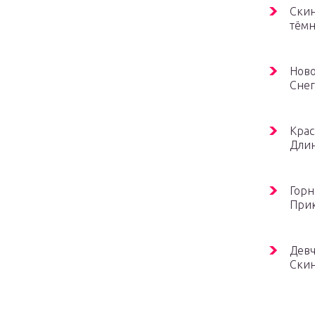
Скин
тёмн
Ново
Снег
Крас
Длин
Горн
Прик
Девч
Скин