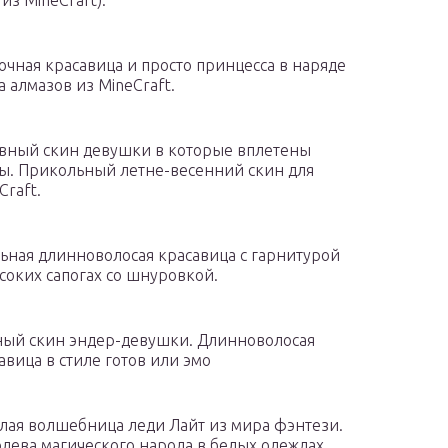
 из MineCraft).
очная красавица и просто принцесса в наряде
а алмазов из MineCraft.
вный скин девушки в которые вплетены
ы. Прикольный летне-весенний скин для
Craft.
ьная длинноволосая красавица с гарнитурой
соких сапогах со шнуровкой.
ый скин эндер-девушки. Длинноволосая
авица в стиле готов или эмо
лая волшебница леди Лайт из мира фэнтези.
лева магического народа в белых одеждах.