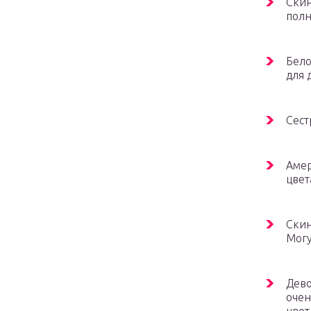
Скин
полн
Бело
для 
Сест
Амер
цвет
Скин
Могу
Дево
очен