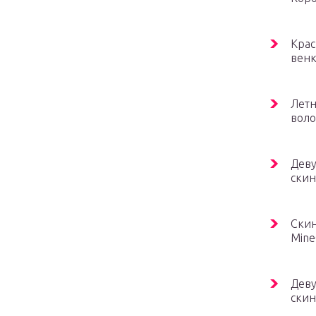
Крас
венк
Летн
воло
Деву
скин
Скин
Mine
Деву
скин