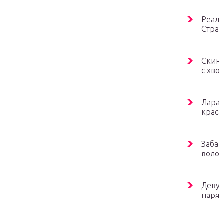
Реал
Стра
Скин
с хв
Лара
крас
Заба
воло
Деву
наря