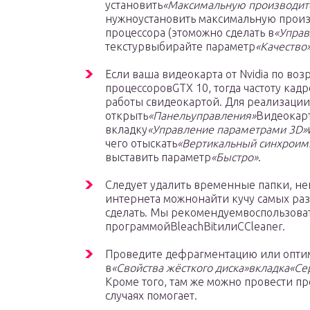
установить
«Максимальную производит
нужноустановить максимальную произ
процессора (этоможно сделать в
«Управ
текстурвыбирайте параметр
«Качество»
Если ваша видеокарта от Nvidia по во
процессоровGTX 10, тогда частоту кад
работы свидеокартой. Для реализации
открыть
«Панельуправления»
Видеокар
вкладку
«Управление параметрами 3D»
чего отыскать
«Вертикальный синхроим
выставить параметр
«Быстро»
.
Следует удалить временные папки, не
интернета можнонайти кучу самых раз
сделать. Мы рекомендуемвоспользоват
программойBleachBitилиCCleaner.
Проведите дефрагментацию или оптим
в
«Свойства жёсткого диска»вкладка«С
Кроме того, там же можно провести пр
случаях помогает.