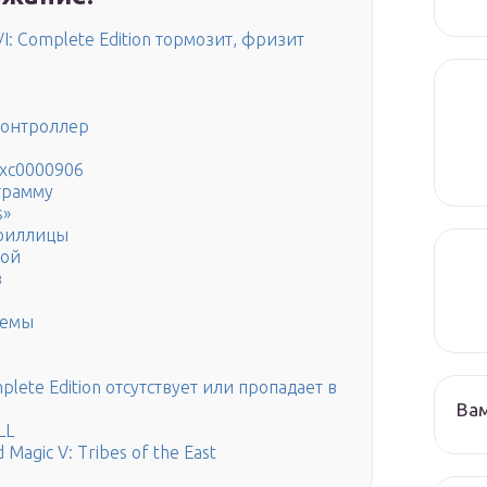
I: Complete Edition тормозит, фризит
контроллер
0xc0000906
грамму
s»
ириллицы
кой
в
темы
plete Edition отсутствует или пропадает в
Ва
LL
Magic V: Tribes of the East