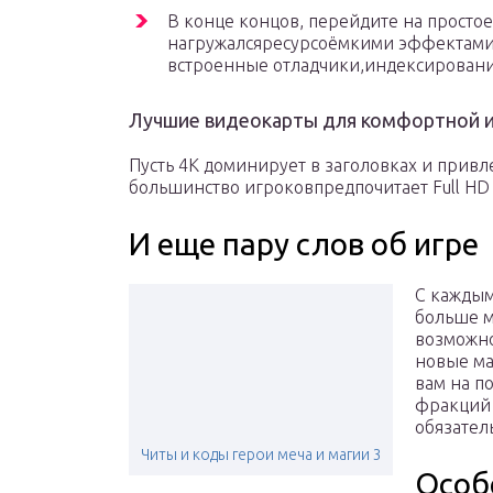
В конце концов, перейдите на просто
нагружалсяресурсоёмкими эффектами.
встроенные отладчики,индексирование
Лучшие видеокарты для комфортной и
Пусть 4K доминирует в заголовках и привл
большинство игроковпредпочитает Full HD 
И еще пару слов об игре
С каждым
больше м
возможно
новые ма
вам на п
фракций 
обязател
Читы и коды герои меча и магии 3
Особ