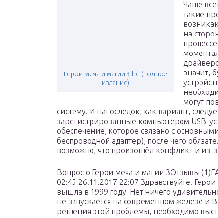
Чаще все
такие пр
возникаю
на сторо
процессе
моментал
драйверо
значит, 
Герои меча и магии 3 hd (полное
устройст
издание)
необходи
могут по
систему. И напоследок, как вариант, следуе
зарегистрированные компьютером USB-устр
обеспечение, которое связано с основными
беспроводной адаптер), после чего обязат
возможно, что произошёл конфликт и из-за
Вопрос о Герои меча и магии 3Отзывы (1)F
02:45 26.11.2017 22:07 Здравствуйте! Герои
вышла в 1999 году. Нет ничего удивительно
не запускается на современном железе и Ви
решения этой проблемы, необходимо выста