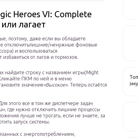
gic Heroes VI: Complete
 или лагает
, поэтому, даже если вы обладаете
чше отключитьлишние/ненужные фоновые
сора) и воспользоваться
избавиться от лагов и тормозов.
ах найдите строку с названием игры(Might
Топ
. Кликайте ПКМ по ней и в меню
эму
становите значение
«Высокое»
. Теперь остаётся
ля этого все в том же диспетчере задач
а»
, где нужно отключить лишние процессы
жения лучше не трогать, если не знаете, за
ртить запуск системы.
вязанных с энергопотреблением,