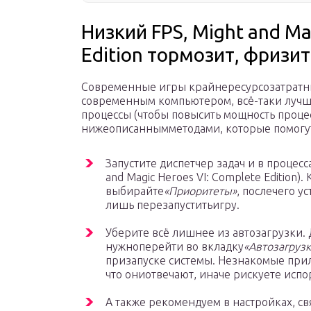
Низкий FPS, Might and Ma
Edition тормозит, фризит
Современные игры крайнересурсозатратные
современным компьютером, всё-таки лу
процессы (чтобы повысить мощность процес
нижеописаннымметодами, которые помогут 
Запустите диспетчер задач и в процесс
and Magic Heroes VI: Complete Edition)
выбирайте
«Приоритеты»
, послечего у
лишь перезапуститьигру.
Уберите всё лишнее из автозагрузки. Д
нужноперейти во вкладку
«Автозагрузк
призапуске системы. Незнакомые прило
что ониотвечают, иначе рискуете испо
А также рекомендуем в настройках, с