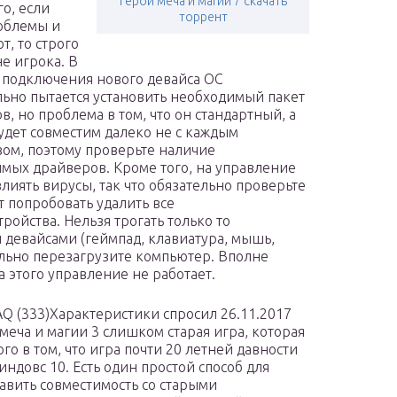
Герои меча и магии 7 скачать
го, если
торрент
облемы и
т, то строго
не игрока. В
 подключения нового девайса ОС
ьно пытается установить необходимый пакет
в, но проблема в том, что он стандартный, а
будет совместим далеко не с каждым
вом, поэтому проверьте наличие
мых драйверов. Кроме того, на управление
влиять вирусы, так что обязательно проверьте
т попробовать удалить все
ойства. Нельзя трогать только то
 девайсами (геймпад, клавиатура, мышь,
ельно перезагрузите компьютер. Вполне
 этого управление не работает.
AQ (333)Характеристики спросил 26.11.2017
 меча и магии 3 слишком старая игра, которая
го в том, что игра почти 20 летней давности
ндовс 10. Есть один простой способ для
вить совместимость со старыми