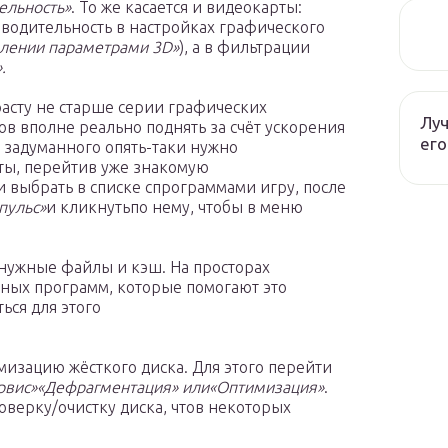
ельность»
. То же касается и видеокарты:
водительность в настройках графического
лении параметрами 3D»
), а в фильтрации
.
зрасту не старше серии графических
Луч
ров вполне реально поднять за счёт ускорения
его
 задуманного опять-таки нужно
ты, перейтив уже знакомую
и выбрать в списке спрограммами игру, после
пульс»
и кликнутьпо нему, чтобы в меню
нужные файлы и кэш. На просторах
ных программ, которые помогают это
ься для этого
изацию жёсткого диска. Для этого перейти
ервис»«Дефрагментация» или«Оптимизация»
.
оверку/очистку диска, чтов некоторых