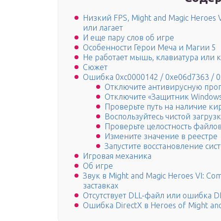
Низкий FPS, Might and Magic Heroes V
или лагает
И еще пару слов об игре
Особенности Герои Меча и Магии 5
Не работает мышь, клавиатура или 
Сюжет
Ошибка 0xc0000142 / 0xe06d7363 / 
Отключите антивирусную про
Отключите «Защитник Window
Проверьте путь на наличие к
Воспользуйтесь чистой загруз
Проверьте целостность файло
Измените значение в реестре
Запустите восстановление сис
Игровая механика
Об игре
Звук в Might and Magic Heroes VI: Com
заставках
Отсутствует DLL-файл или ошибка D
Ошибка DirectX в Heroes of Might and 