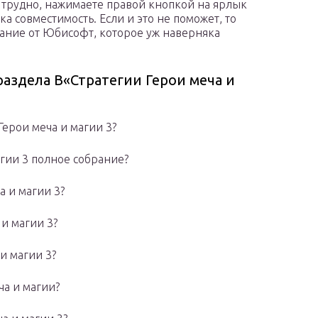
 трудно, нажимаете правой кнопкой на ярлык
ка совместимость. Если и это не поможет, то
дание от Юбисофт, которое уж наверняка
аздела В«Стратегии Герои меча и
Герои меча и магии 3?
магии 3 полное собрание?
а и магии 3?
 и магии 3?
 и магии 3?
ча и магии?