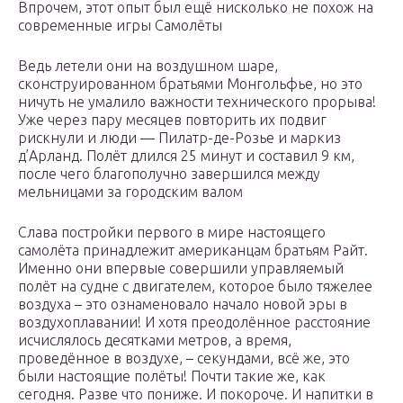
Впрочем, этот опыт был ещё нисколько не похож на
современные игры Самолёты
Ведь летели они на воздушном шаре,
сконструированном братьями Монгольфье, но это
ничуть не умалило важности технического прорыва!
Уже через пару месяцев повторить их подвиг
рискнули и люди — Пилатр-де-Розье и маркиз
д’Арланд. Полёт длился 25 минут и составил 9 км,
после чего благополучно завершился между
мельницами за городским валом
Слава постройки первого в мире настоящего
самолёта принадлежит американцам братьям Райт.
Именно они впервые совершили управляемый
полёт на судне с двигателем, которое было тяжелее
воздуха – это ознаменовало начало новой эры в
воздухоплавании! И хотя преодолённое расстояние
исчислялось десятками метров, а время,
проведённое в воздухе, – секундами, всё же, это
были настоящие полёты! Почти такие же, как
сегодня. Разве что пониже. И покороче. И напитки в