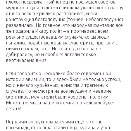
плохо: несдержанный юнец не послушал советов
мудрого отца и взлетел слишком уж высоко к солнцу,
отчего воск в крыльях расплавился, и вся
конструкция благополучно (точнее, неблагополучно)
развалилась. Но главное, что народная фантазия всё
же подарила Икару полёт – в противовес всем
реально существовавшим случаям, когда люди
пытались подобные крылья смастерить, прыгали с
ними со скалы, но… Не то что до солнца не
добирались, но и вообще: летели только
вертикально вниз.
Если говорить о несколько более современной
истории авиации, то и здесь были не только успехи,
но и немало курьёзных, а иногда и трагичных
случаев. Но несмотря на все неудачи и неверие
скептиков, мечтатели были уверены: полетим!
Может, не мы, а наши потомки, но человек будет
летать!
Первыми воздухоплавателями ещё к конце
восемнадцатого века стали овца, курица и утка.