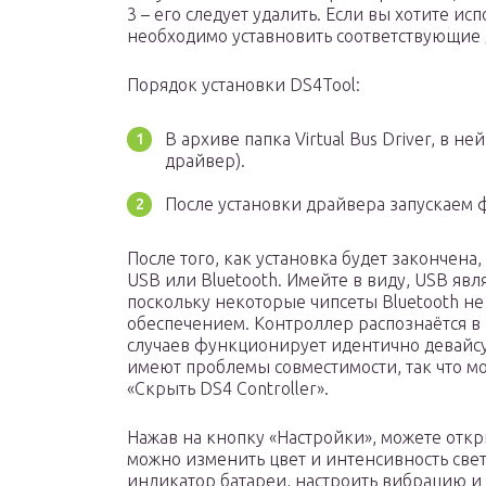
3 – его следует удалить. Если вы хотите ис
необходимо уставновить соответствующие 
Порядок установки DS4Tool:
В архиве папка Virtual Bus Driver, в не
драйвер).
После установки драйвера запускаем ф
После того, как установка будет закончена
USB или Bluetooth. Имейте в виду, USB яв
поскольку некоторые чипсеты Bluetooth 
обеспечением. Контроллер распознаётся в 
случаев функционирует идентично девайсу
имеют проблемы совместимости, так что м
«Скрыть DS4 Controller».
Нажав на кнопку «Настройки», можете откр
можно изменить цвет и интенсивность све
индикатор батареи, настроить вибрацию и 