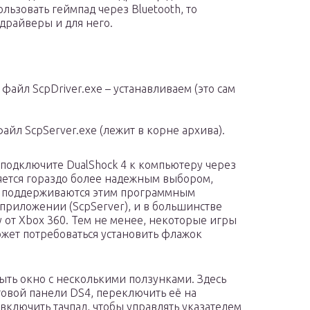
пользовать геймпад через Bluetooth, то
драйверы и для него.
й файл ScpDriver.exe – устанавливаем (это сам
айл ScpServer.exe (лежит в корне архива).
, подключите DualShock 4 к компьютеру через
ляется гораздо более надежным выбором,
не поддерживаются этим программным
приложении (ScpServer), и в большинстве
 от Xbox 360. Тем не менее, некоторые игры
ожет потребоваться установить флажок
ыть окно с несколькими ползунками. Здесь
товой панели DS4, переключить её на
включить тачпад, чтобы управлять указателем