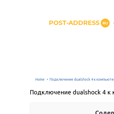
POST-ADDRESS
RU
Home
Подключение dualshock 4 к компьюте
Подключение dualshock 4 к 
Содер