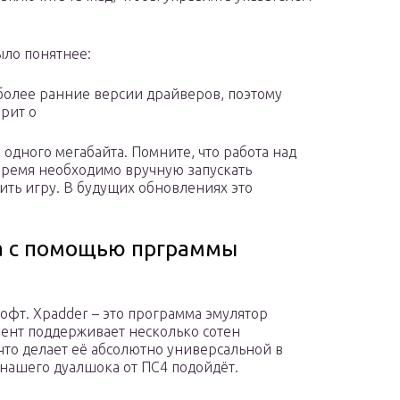
ыло понятнее:
более ранние версии драйверов, поэтому
орит о
 одного мегабайта. Помните, что работа над
время необходимо вручную запускать
тить игру. В будущих обновлениях это
ка с помощью прграммы
 софт. Xpadder – это программа эмулятор
ент поддерживает несколько сотен
что делает её абсолютно универсальной в
 нашего дуалшока от ПС4 подойдёт.