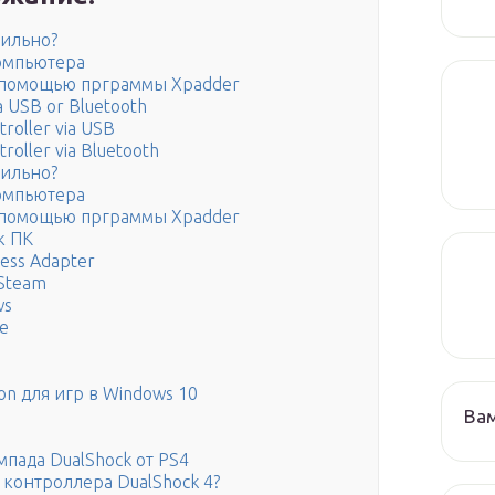
вильно?
компьютера
с помощью прграммы Xpadder
ia USB or Bluetooth
roller via USB
roller via Bluetooth
вильно?
компьютера
с помощью прграммы Xpadder
к ПК
less Adapter
Steam
ws
е
on для игр в Windows 10
Ва
пада DualShock от PS4
т контроллера DualShock 4?