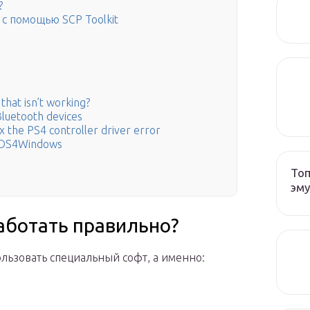
?
с помощью SCP Toolkit
that isn’t working?
luetooth devices
 the PS4 controller driver error
ng DS4Windows
Топ
эму
аботать правильно?
пользовать специальный софт, а именно: