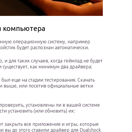
ля компьютера
менную операционную систему, например
ойстик будет распознан автоматически.
о, и для таких случаев, когда геймпад не будет
 существует, как минимум два драйвера:
 был еще на стадии тестирования. Скачать
м выше, или посетив официальные ветки
роверить, установлены ли в вашей системе
и установить (или обновить) их:
ет закрыть все приложения и игры, которые
ли вы до этого ставили драйвер для Dualshock