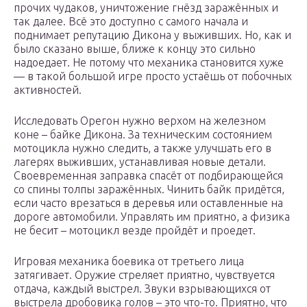
прочих чудаков, уничтожение гнёзд заражённых и
так далее. Всё это доступно с самого начала и
поднимает репутацию Дикона у выживших. Но, как и
было сказано выше, ближе к концу это сильно
надоедает. Не потому что механика становится хуже
— в такой большой игре просто устаёшь от побочных
активностей.
Исследовать Орегон нужно верхом на железном
коне – байке Дикона. За техническим состоянием
мотоцикла нужно следить, а также улучшать его в
лагерях выживших, устанавливая новые детали.
Своевременная заправка спасёт от подбирающейся
со спины толпы заражённых. Чинить байк придётся,
если часто врезаться в деревья или оставленные на
дороге автомобили. Управлять им приятно, а физика
не бесит – мотоцикл везде пройдёт и проедет.
Игровая механика боевика от третьего лица
затягивает. Оружие стреляет приятно, чувствуется
отдача, каждый выстрел. Звуки взрывающихся от
выстрела дробовика голов – это что-то. Приятно, что