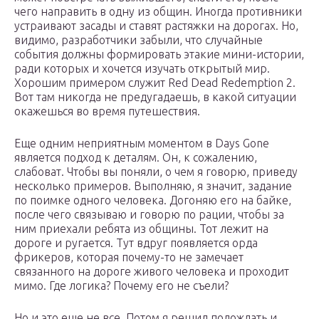
чего направить в одну из общин. Иногда противники
устраивают засады и ставят растяжки на дорогах. Но,
видимо, разработчики забыли, что случайные
события должны формировать этакие мини-истории,
ради которых и хочется изучать открытый мир.
Хорошим примером служит Red Dead Redemption 2.
Вот там никогда не предугадаешь, в какой ситуации
окажешься во время путешествия.
Еще одним неприятным моментом в Days Gone
является подход к деталям. Он, к сожалению,
слабоват. Чтобы вы поняли, о чем я говорю, приведу
несколько примеров. Выполняю, я значит, задание
по поимке одного человека. Догоняю его на байке,
после чего связываю и говорю по рации, чтобы за
ним приехали ребята из общины. Тот лежит на
дороге и ругается. Тут вдруг появляется орда
фрикеров, которая почему-то не замечает
связанного на дороге живого человека и проходит
мимо. Где логика? Почему его не съели?
Но и это еще не все. Потом я решил подождать и