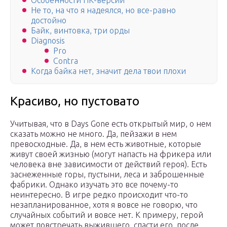
Особенности ПК-версии
Не то, на что я надеялся, но все-равно
достойно
Байк, винтовка, три орды
Diagnosis
Pro
Contra
Когда байка нет, значит дела твои плохи
Красиво, но пустовато
Учитывая, что в Days Gone есть открытый мир, о нем
сказать можно не много. Да, пейзажи в нем
превосходные. Да, в нем есть животные, которые
живут своей жизнью (могут напасть на фрикера или
человека вне зависимости от действий героя). Есть
заснеженные горы, пустыни, леса и заброшенные
фабрики. Однако изучать это все почему-то
неинтересно. В игре редко происходит что-то
незапланированное, хотя я вовсе не говорю, что
случайных событий и вовсе нет. К примеру, герой
может повстречать выжившего, спасти его, после