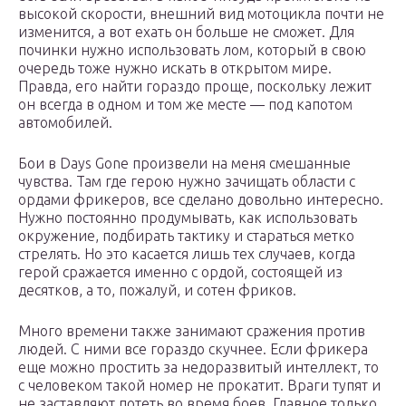
высокой скорости, внешний вид мотоцикла почти не
изменится, а вот ехать он больше не сможет. Для
починки нужно использовать лом, который в свою
очередь тоже нужно искать в открытом мире.
Правда, его найти гораздо проще, поскольку лежит
он всегда в одном и том же месте — под капотом
автомобилей.
Бои в Days Gone произвели на меня смешанные
чувства. Там где герою нужно зачищать области с
ордами фрикеров, все сделано довольно интересно.
Нужно постоянно продумывать, как использовать
окружение, подбирать тактику и стараться метко
стрелять. Но это касается лишь тех случаев, когда
герой сражается именно с ордой, состоящей из
десятков, а то, пожалуй, и сотен фриков.
Много времени также занимают сражения против
людей. С ними все гораздо скучнее. Если фрикера
еще можно простить за недоразвитый интеллект, то
с человеком такой номер не прокатит. Враги тупят и
не заставляют потеть во время боев. Главное только