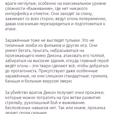
враги неглупые, особенно на максимальном уровне
сложности «Выживание», где нет никакого
интерфейса и отметок. Они заходят за спину,
зажимают со всех сторон, ведут огонь попеременно,
давая союзникам перезарядиться и подготовиться к
атаке.
Заражённые тоже не выглядят тупыми. Это не
типичные зомби из фильмов и других игр. Они
умеют бегать, прыгать, набрасываться на
проезжающего мимо Дикона, атаковать его толпой,
забираться на высокие здания, откуда главный герой
ведёт огонь – эти твари сделают всё, чтобы добраться
до протагониста. Присутствуют даже особенные
заражённые, но они слишком стандартные: громила,
баньши и больные вирусом звери.
За убийство врагов Дикон получает очки прокачки,
которые можно потратить на три ветви развития:
стрельбу, рукопашный бой и выживание.
Бесполезных навыков нет. Так или иначе, прокачка
делает героя сильнее.