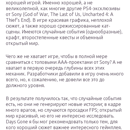
хорошей игрой. Именно хорошей, а не
великолепной, как многие другие PS4-эксклюзивы
от Sony (God of War, The Last of Us, Uncharted 4: A
Thief’s End). В игре красивая графика, неплохой
сюжет, а также хорошо срежиссированные кат-
сцены. Имеются случайные события (однообразные),
крафт, второстепенные квесты и объемный
открытый мир.
Чего же не хватает игре, чтобы в полной мере
сравниться с топовыми AAA-проектами от Sony? А не
хватает в первую очередь глубины всех этих
механик. Разработчики добавили в игру очень много
всего, но, к сожалению, не довели все это до
должного уровня.
В результате получилось так, что случайные события
есть, но они не генерируют новые истории; в кадре
много врагов, но случаются просадки FPS; открытый
мир красивый, но его не интересно исследовать.
Days Gone я бы мог рекомендовать только тем, для
кого хороший сюжет важнее интересного геймплея.