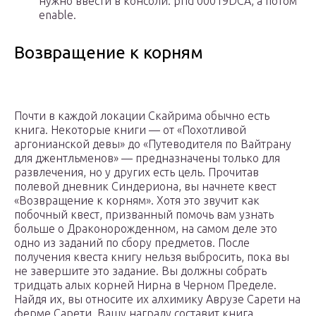
нужно ввести в консоли: prid 00019DCA, а потом
enable.
Возвращение к корням
Почти в каждой локации Скайрима обычно есть
книга. Некоторые книги — от «Похотливой
аргонианской девы» до «Путеводителя по Вайтрану
для джентльменов» — предназначены только для
развлечения, но у других есть цель. Прочитав
полевой дневник Синдериона, вы начнете квест
«Возвращение к корням». Хотя это звучит как
побочный квест, призванный помочь вам узнать
больше о Драконорожденном, на самом деле это
одно из заданий по сбору предметов. После
получения квеста книгу нельзя выбросить, пока вы
не завершите это задание. Вы должны собрать
тридцать алых корней Нирна в Черном Пределе.
Найдя их, вы относите их алхимику Аврузе Сарети на
ферме Сарети. Вашу награду составит книга