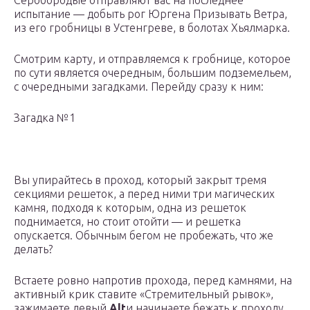
Серобородые отправляют вас на последнее
испытание — добыть рог Юргена Призывать Ветра,
из его гробницы в Устенгреве, в болотах Хьялмарка.
Смотрим карту, и отправляемся к гробнице, которое
по сути является очередным, большим подземельем,
с очередными загадками. Перейду сразу к ним:
Загадка №1
Вы упирайтесь в проход, который закрыт тремя
секциями решеток, а перед ними три магических
камня, подходя к которым, одна из решеток
поднимается, но стоит отойти — и решетка
опускается. Обычным бегом не пробежать, что же
делать?
Встаете ровно напротив прохода, перед камнями, на
активный крик ставите «Стремительный рывок»,
зажимаете левый
Alt
и начинаете бежать к проходу,