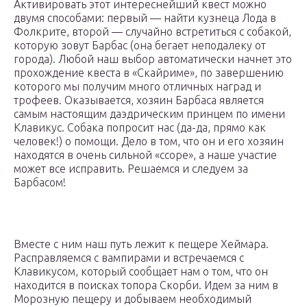
Активировать этот интереснейший квест можно
двумя способами: первый — найти кузнеца Лода в
Фолкрите, второй — случайно встретиться с собакой,
которую зовут Барбас (она бегает неподалеку от
города). Любой наш выбор автоматически начнет это
прохождение квеста в «Скайриме», по завершению
которого мы получим много отличных наград и
трофеев. Оказывается, хозяин Барбаса является
самым настоящим даэдрическим принцем по имени
Клавикус. Собака попросит нас (да-да, прямо как
человек!) о помощи. Дело в том, что он и его хозяин
находятся в очень сильной «ссоре», а наше участие
может все исправить. Решаемся и следуем за
Барбасом!
Вместе с ним наш путь лежит к пещере Хеймара.
Расправляемся с вампирами и встречаемся с
Клавикусом, который сообщает нам о том, что он
находится в поисках топора Скорби. Идем за ним в
Морозную пещеру и добываем необходимый