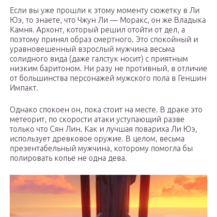
Если вы уже прошли к этому моменту сюжетку в Ли
Юэ, то знаете, что Чжун Ли — Моракс, он же Владыка
Камня. Архонт, который решил отойти от дел, а
поэтому принял образ смертного. Это спокойный и
уравновешенный взрослый мужчина весьма
солидного вида (даже галстук носит) с приятным
низким баритоном. Ни разу не противный, в отличие
от большинства персонажей мужского пола в Геншин
Импакт.
Однако спокоен он, пока стоит на месте. В драке это
метеорит, по скорости атаки уступающий разве
только что Сян Лин. Как и лучшая повариха Ли Юэ,
использует древковое оружие. В целом, весьма
презентабельный мужчина, которому помогла бы
полировать копье не одна дева.