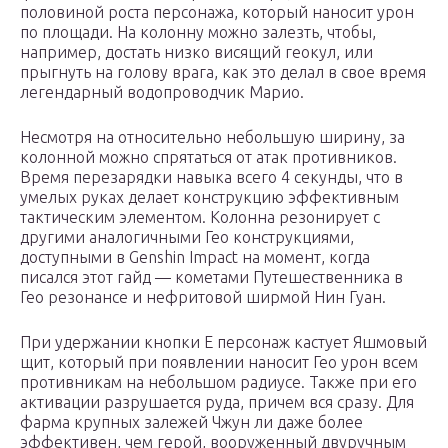
половиной роста персонажа, который наносит урон
по площади. На колонну можно залезть, чтобы,
например, достать низко висящий геокул, или
прыгнуть на голову врага, как это делал в свое время
легендарный водопроводчик Марио.
Несмотря на относительно небольшую ширину, за
колонной можно спрятаться от атак противников.
Время перезарядки навыка всего 4 секунды, что в
умелых руках делает конструкцию эффективным
тактическим элементом. Колонна резонирует с
другими аналогичными Гео конструкциями,
доступными в Genshin Impact на момент, когда
писался этот гайд — кометами Путешественника в
Гео резонансе и нефритовой ширмой Нин Гуан.
При удержании кнопки E персонаж кастует Яшмовый
щит, который при появлении наносит Гео урон всем
противникам на небольшом радиусе. Также при его
активации разрушается руда, причем вся сразу. Для
фарма крупных залежей Чжун ли даже более
эффективен, чем герой, вооруженный двуручным