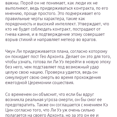
важны. Порой он не понимает, как люди их не
выполняют, ведь придерживаться контракта, по его
мнению, проще простого. Это подчеркивает его
правильные черты характера, такие как
порядочность и высокий интеллект. Утверждает, что
кто не будет соблюдать контракт, пострадают от
гнева камня, и в подтверждение этому совершает
взрыв стихий и направляет метеор во врагов.
Чжун Ли придерживается плана, согласно которому
он покидает пост Гео Архонта. Делает он это для того,
чтобы узнать, готова ли Ли Уэ перейти в новую эпоху
без него, чем подставляет под возможный удар
целую свою нацию. Проверка удается, ведь он
симулирует свою смерть во время прохождения
ежегодной Церемонии сошествия.
Со временем он объяснит, что если бы вдруг
возникла реальная угроза смерти, он бы смог ее
предотвратить. Также он соглашается с мнением Кэ
Цин согласно того, что Ли Уэ уж очень сильно
полагается на своего Архонта, но за это он ее и