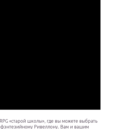
 RPG «старой школы», где вы можете выбрать
о фэнтезийному Ривеллону. Вам и вашим