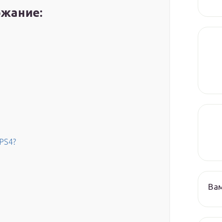
жание:
PS4?
Ва