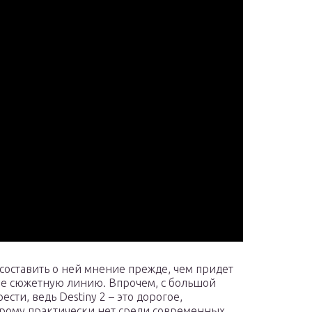
 составить о ней мнение прежде, чем придет
е сюжетную линию. Впрочем, с большой
сти, ведь Destiny 2 – это дорогое,
орому практически нет среди современных