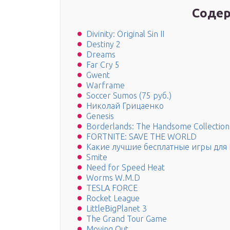
Содер
Divinity: Original Sin II
Destiny 2
Dreams
Far Cry 5
Gwent
Warframe
Soccer Sumos (75 руб.)
Николай Грицаенко
Genesis
Borderlands: The Handsome Collection
FORTNITE: SAVE THE WORLD
Какие лучшие бесплатные игры для 
Smite
Need for Speed Heat
Worms W.M.D
TESLA FORCE
Rocket League
LittleBigPlanet 3
The Grand Tour Game
Moving Out