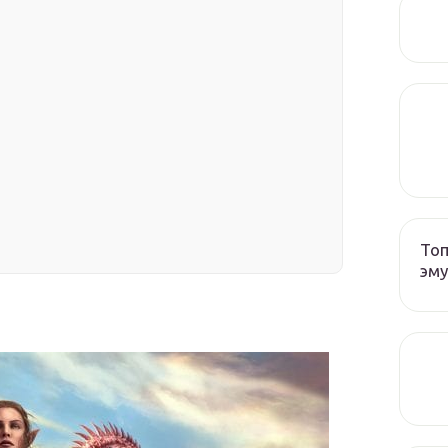
Топ
эму